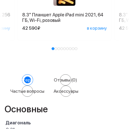
, 256
8.3" Планшет Apple iPad mini 2021, 64
8.3"
ГБ, Wi-Fi, розовый
ГБ, 
рзину
42 590₽
в корзину
42 
Характеристики
Отзывы
(0)
Частые вопросы
Аксессуары
Основные
Диагональ