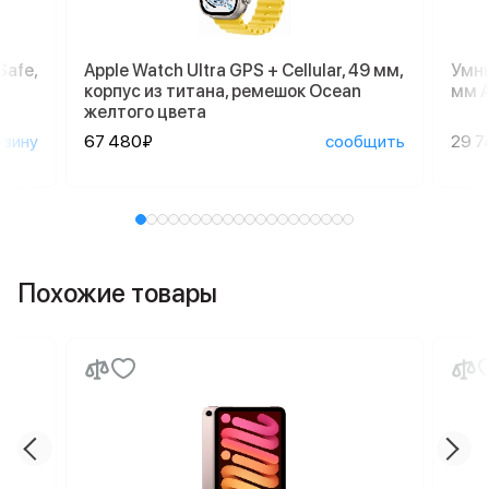
Safe,
Apple Watch Ultra GPS + Cellular, 49 мм,
Умны
корпус из титана, ремешок Ocean
мм A
желтого цвета
рзину
67 480₽
сообщить
29 7
Похожие товары