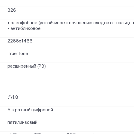
326
• олеофобное (устойчивое к появлению следов от пальцев
• антибликовое
2266x1488
True Tone
расширенный (P3)
ƒ/1.8
5-кратный цифровой
пятилинзовый