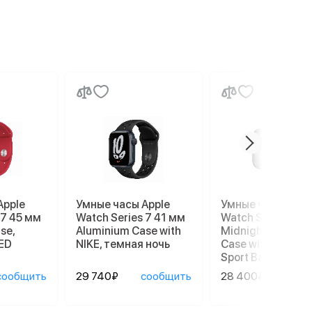
Apple
Умные часы Apple
Умные часы Appl
 7 45 мм
Watch Series 7 41 мм
Watch Series 8 4
se,
Aluminium Case with
Midnight Alumin
ED
NIKE, темная ночь
Case with Succul
Sport Band
сообщить
29 740₽
сообщить
28 400₽
сооб