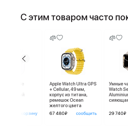
С этим товаром часто п
ники Apple
Apple Watch Ultra GPS
Умные ч
ods Pro 2
+ Cellular, 49 мм,
Watch Se
afe, белый
корпус из титана,
Aluminiu
ремешок Ocean
сияющая
желтого цвета
90₽
в корзину
67 480₽
сообщить
29 740₽