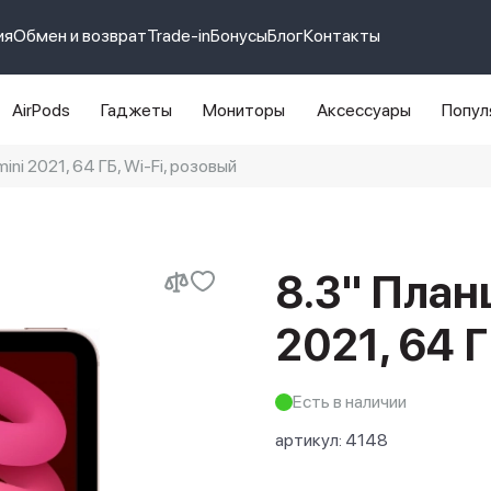
ия
Обмен и возврат
Trade-in
Бонусы
Блог
Контакты
AirPods
Гаджеты
Мониторы
Аксессуары
Попул
ini 2021, 64 ГБ, Wi-Fi, розовый
e 14 pro max
айфон 14
8.3" Планш
2021, 64 Г
Есть в наличии
артикул:
4148