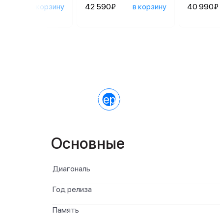
690₽
в корзину
42 590₽
в корзину
40 990₽
Характеристики
Основные
Диагональ
Год релиза
Память