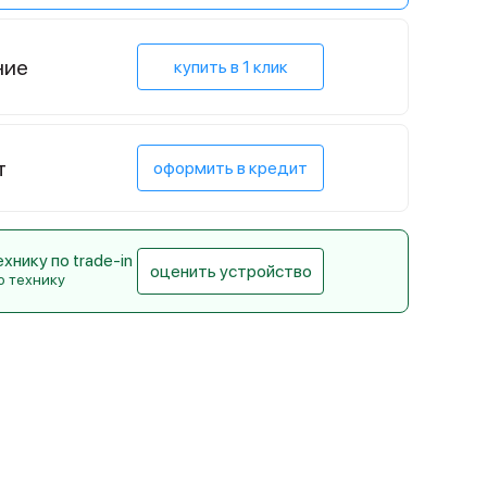
ние
купить в 1 клик
т
оформить в кредит
нику по trade-in
оценить устройство
ю технику