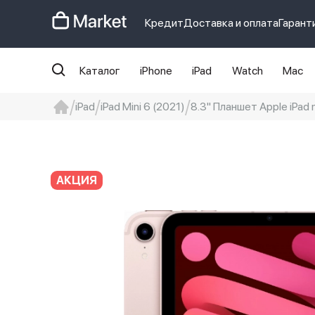
Кредит
Доставка и оплата
Гарант
Каталог
iPhone
iPad
Watch
Mac
iPad
iPad Mini 6 (2021)
8.3" Планшет Apple iPad m
iphone
айфон
iPhone 14 pro
Iphon
АКЦИЯ