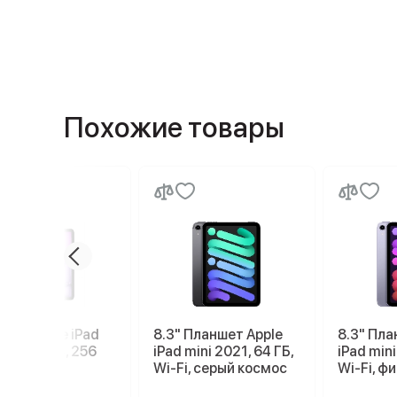
Похожие товары
шет Apple iPad
8.3" Планшет Apple
8.3" Пла
11 2026 M4, 256
iPad mini 2021, 64 ГБ,
iPad mini
G, Purple,
Wi-Fi, серый космос
Wi-Fi, ф
летовый