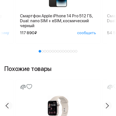
g
Смартфон Apple iPhone 14 Pro 512 ГБ,
Смар
Dual: nano SIM + eSIM, космический
Dual
черный
рзину
117 890₽
сообщить
54 
Похожие товары