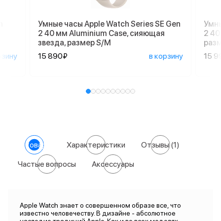
m
Умные часы Apple Watch Series SE Gen
Умны
2 40 мм Aluminium Case, сияющая
2 40
звезда, размер S/M
раз
рзину
15 890₽
в корзину
15 9
О товаре
Характеристики
Отзывы
(1)
Частые вопросы
Аксессуары
Apple Watch знает о совершенном образе все, что
известно человечеству. В дизайне - абсолютное