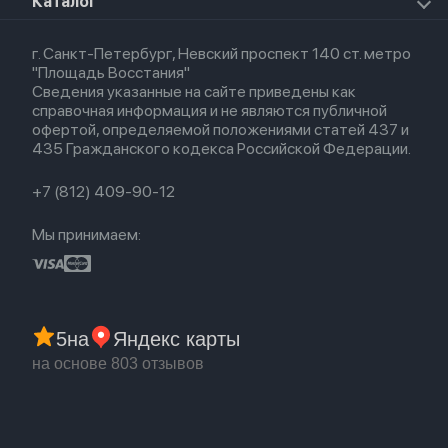
О магазине
Каталог
Для Macbook
HomePod 2
Airpods 3
Кредит
Для Apple Watch
AirTag
Airpods 2
Весь каталог
Политика возврата
Airpods (1-е)
г. Санкт-Петербург, Невский проспект 140 ст. метро
Новые поступления
Политика конфиденциальности
EarPods
"Площадь Восстания"
Популярное
Оплата и доставка
Сведения указанные на сайте приведены как
Акции
Партнерская программа
справочная информация и не являются публичной
Гарантия
офертой, определяемой положениями статей 437 и
Обмен и возврат
435 Гражданского кодекса Российской Федерации.
Бонусы
Trade-in
+7 (812) 409-90-12
Мы принимаем:
5
на
Яндекс карты
на основе 803 отзывов