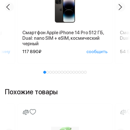
g
Смартфон Apple iPhone 14 Pro 512 ГБ,
Смар
Dual: nano SIM + eSIM, космический
Dual
черный
рзину
117 890₽
сообщить
54 
Похожие товары