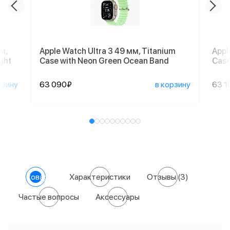
м,
Apple Watch Ultra 3 49 мм, Titanium
Appl
ght
Case with Neon Green Ocean Band
Case
рзину
63 090₽
в корзину
63 1
О товаре
Характеристики
Отзывы
(3)
Частые вопросы
Аксессуары