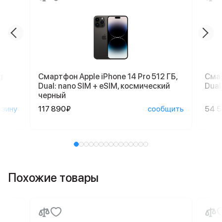
g
Смартфон Apple iPhone 14 Pro 512 ГБ,
Смар
Dual: nano SIM + eSIM, космический
Dual
черный
рзину
117 890₽
сообщить
54 
Похожие товары