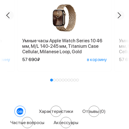
m
Умные часы Apple Watch Series 10 46
Умны
мм, M/L 140-245 мм, Titanium Case
мм, 
Cellular, Milanese Loop, Gold
Cell
рзину
57 690₽
в корзину
57 
О товаре
Характеристики
Отзывы
(0)
Частые вопросы
Аксессуары