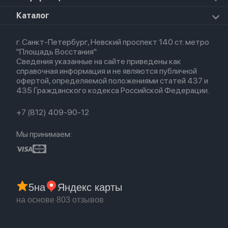
Apple Watch Series 8
Для iPad
HomePod mini
Airpods Max
Apple Watch SE 2022
О магазине
Каталог
Для Macbook
HomePod 2
Airpods 3
Кредит
Для Apple Watch
AirTag
Airpods 2
Весь каталог
Политика возврата
Airpods (1-е)
г. Санкт-Петербург, Невский проспект 140 ст. метро
Новые поступления
Политика конфиденциальности
EarPods
"Площадь Восстания"
Популярное
Оплата и доставка
Сведения указанные на сайте приведены как
Акции
Партнерская программа
справочная информация и не являются публичной
Гарантия
офертой, определяемой положениями статей 437 и
Обмен и возврат
435 Гражданского кодекса Российской Федерации.
Бонусы
Trade-in
+7 (812) 409-90-12
Мы принимаем:
5
на
Яндекс карты
на основе 803 отзывов