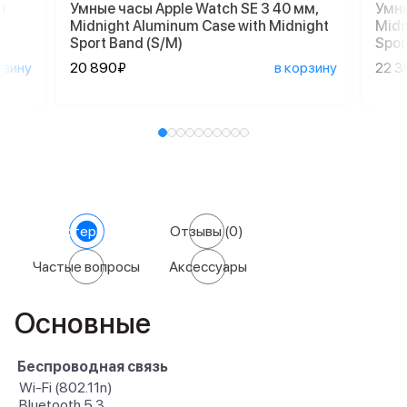
m
Умные часы Apple Watch SE 3 40 мм,
Умны
Midnight Aluminum Case with Midnight
Midn
Sport Band (S/M)
Spor
рзину
20 890₽
в корзину
22 3
Характеристики
Отзывы
(0)
Частые вопросы
Аксессуары
Основные
Беспроводная связь
Wi-Fi (802.11n)
Bluetooth 5.3