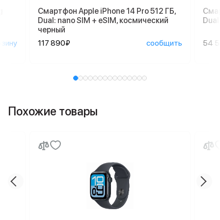
g
Смартфон Apple iPhone 14 Pro 512 ГБ,
Смар
Dual: nano SIM + eSIM, космический
Dual
черный
рзину
117 890₽
сообщить
54 
Похожие товары