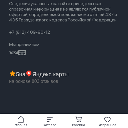
Сведения указанные на сайте приведены как
Акции
Партнерская программа
справочная информация и не являются публичной
Гарантия
офертой, определяемой положениями статей 437 и
Обмен и возврат
435 Гражданского кодекса Российской Федерации.
Бонусы
Trade-in
+7 (812) 409-90-12
Мы принимаем:
5
на
Яндекс карты
на основе 803 отзывов
главная
каталог
корзина
избранное