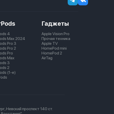
rPods
Гаджеты
Pods 4
Apple Vision Pro
pods Max 2024
Прочая техника
pods Pro 3
Apple TV
ods Pro 2
HomePod mini
pods Pro
HomePod 2
pods Max
AirTag
pods 3
pods 2
ods (1-е)
Pods
рг, Невский проспект 140 ст.
 Восстания"