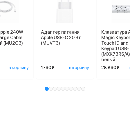
Apple 240W
Адаптер питания
Клавиатура 
arge Cable
Apple USB-C 20 Вт
Magic Keyboa
ый (MU2G3)
(MUVT3)
Touch ID and
Keypad USB–
(MXK73RS/A),
белый
в корзину
1790₽
в корзину
28 890₽
и