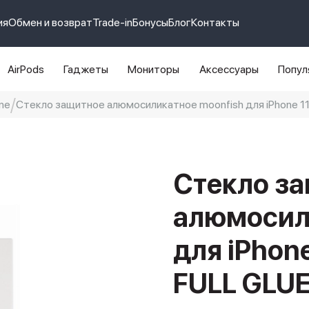
ия
Обмен и возврат
Trade-in
Бонусы
Блог
Контакты
AirPods
Гаджеты
Мониторы
Аксессуары
Попул
ne
Стекло защитное алюмосиликатное moonfish для iPhone 11 P
e 14 pro max
айфон 14
Стекло з
алюмосил
для iPhone
FULL GLUE