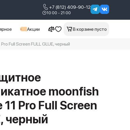
+7 (812) 409-90-12
10:00 - 21:00
ярное
Акции
В корзине пусто
ro Full Screen FULL GLUE, черный
ащитное
икатное moonfish
 11 Pro Full Screen
, черный