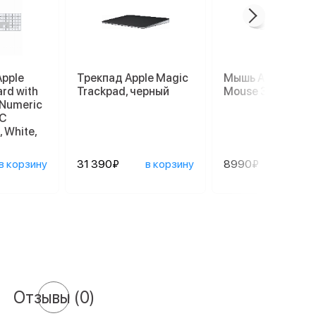
Apple
Трекпад Apple Magic
Мышь Apple Magi
rd with
Trackpad, черный
Mouse 3, черный
 Numeric
C
 White,
в корзину
31 390₽
в корзину
8990₽
в ко
Отзывы
(0)