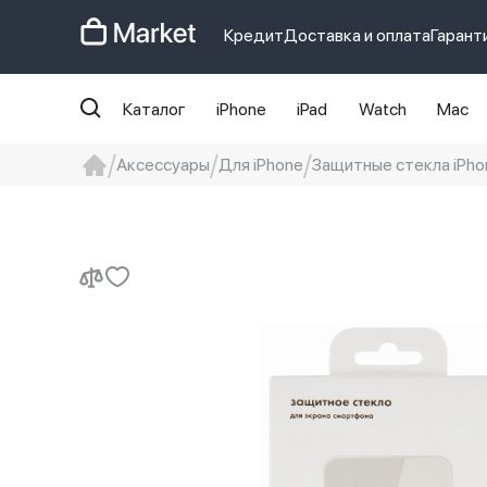
Кредит
Доставка и оплата
Гарант
Каталог
iPhone
iPad
Watch
Mac
Аксессуары
Для iPhone
Защитные стекла iPho
iphone
айфон
iPhone 14 pro
Iphon