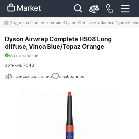
Гаджеты
Прочая техника
Dyson
Фены и стайлеры
Dyson Airwr
iphone
айфон
iPhone 14 pro
Dyson Airwrap Complete HS08 Long
Iphone 14 pro max
айфон 14
diffuse, Vinca Blue/Topaz Orange
Есть в наличии
артикул:
7043
в список сравнения
в избранное