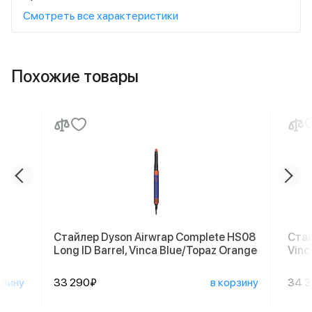
Смотреть все характеристики
Похожие товары
Стайлер Dyson Airwrap Complete HS08
Стай
Long ID Barrel, Vinca Blue/Topaz Orange
Vinc
рзину
33 290₽
в корзину
34 