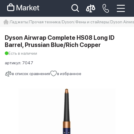
Гаджеты
Прочая техника
Dyson
Фены и стайлеры
Dyson Airwr
iphone
айфон
iPhone 14 pro
Dyson Airwrap Complete HS08 Long ID
Iphone 14 pro max
айфон 14
Barrel, Prussian Blue/Rich Copper
Есть в наличии
артикул:
7047
в список сравнения
в избранное