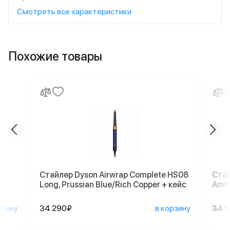
Смотреть все характеристики
Похожие товары
Стайлер Dyson Airwrap Complete HS08
Стай
Long, Prussian Blue/Rich Copper + кейс
Ambe
рзину
34 290₽
в корзину
34 1