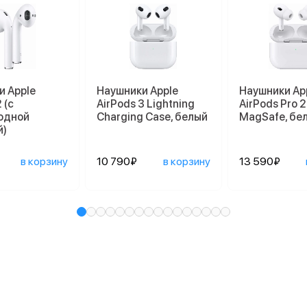
и Apple
Наушники Apple
Наушники Ap
 (с
AirPods 3 Lightning
AirPods Pro 2
одной
Charging Case, белый
MagSafe, бе
й)
в корзину
10 790₽
в корзину
13 590₽