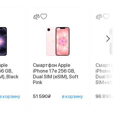
ple
Смартфон Apple
Смартфон Apple
56 GB,
iPhone 17e 256 GB,
iPhone 17 Pro 256
M), Black
Dual SIM (eSIM), Soft
Dual SIM (nano
Pink
SIM+eSIM), Deep 
в корзину
51 590₽
в корзину
98 890₽
в ко