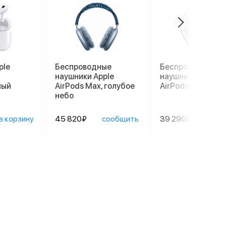
ple
Беспроводные
Беспроводные
наушники Apple
наушники Apple
лый
AirPods Max, голубое
AirPods Max, зел
небо
в корзину
45 820₽
сообщить
39 290₽
сооб