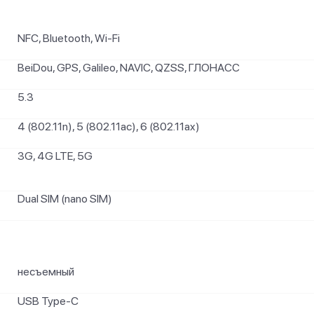
NFC, Bluetooth, Wi-Fi
BeiDou, GPS, Galileo, NAVIC, QZSS, ГЛОНАСС
5.3
4 (802.11n), 5 (802.11ac), 6 (802.11ax)
3G, 4G LTE, 5G
Dual SIM (nano SIM)
несъемный
USB Type-C