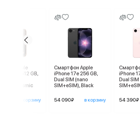
ртфон Apple
Смартфон Apple
Смартфо
ne 17 Pro 512 GB,
iPhone 17e 256 GB,
iPhone 1
 SIM (nano
Dual SIM (nano
Dual SIM
eSIM), Cosmic
SIM+eSIM), Black
SIM+eSIM
nge
390₽
в корзину
54 090₽
в корзину
54 390₽