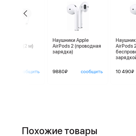
ль Apple
Наушники Apple
Наушник
tning/USB (2 м)
AirPods 2 (проводная
AirPods 2
зарядка)
беспров
зарядко
0₽
сообщить
9880₽
сообщить
10 490₽
Похожие товары