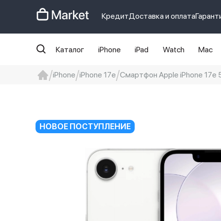
Кредит
Доставка и оплата
Гарант
Каталог
iPhone
iPad
Watch
Mac
iPhone
iPhone 17e
Смартфон Apple iPhone 17e 51
iphone
айфон
iPhone 14 pro
Iphon
НОВОЕ ПОСТУПЛЕНИЕ