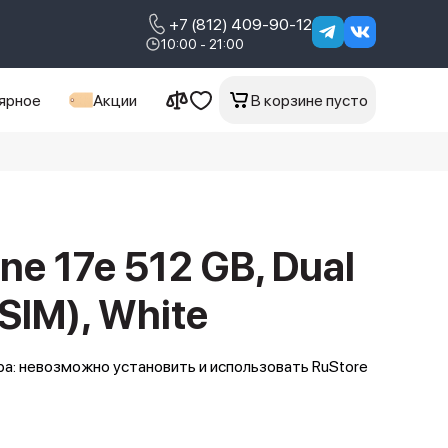
+7 (812) 409-90-12
10:00 - 21:00
ярное
Акции
В корзине пусто
ne 17e 512 GB, Dual
SIM), White
а: невозможно установить и использовать RuStore