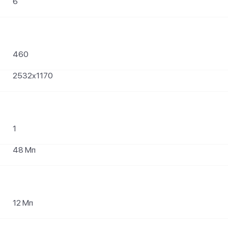
6
460
2532x1170
1
48 Мп
12 Мп