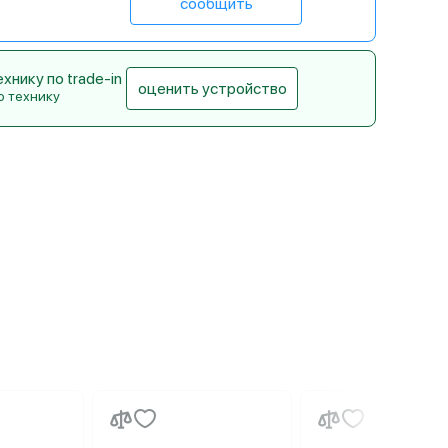
сообщить
нику по trade-in
оценить устройство
ю технику