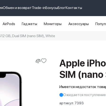
ия
Обмен и возврат
Trade-in
Бонусы
Блог
Контакты
AirPods
Гаджеты
Мониторы
Аксессуары
Попул
2 GB, Dual SIM (nano SIM), White
e 14 pro max
айфон 14
Apple iPho
SIM (nano 
Имеется недостаток товар
Ожидается поступление
артикул:
7393