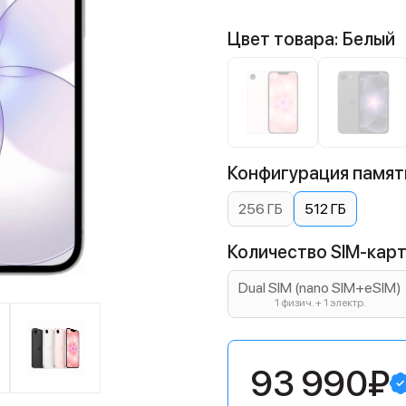
Цвет товара: Белый
Конфигурация памяти
256 ГБ
512 ГБ
Количество SIM-карт:
Dual SIM (nano SIM+eSIM)
1 физич. + 1 электр.
93 990₽