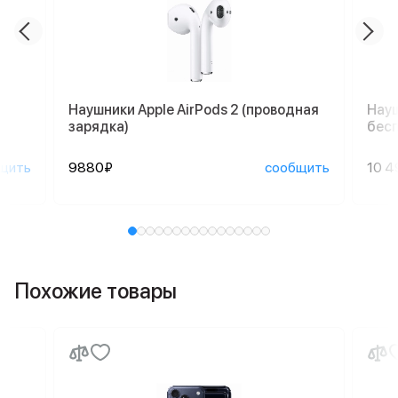
Наушники Apple AirPods 2 (проводная
Науш
зарядка)
бесп
щить
9880₽
сообщить
10 4
Похожие товары