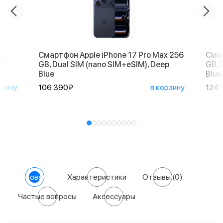
,
Смартфон Apple iPhone 17 Pro Max 256
Смар
GB, Dual SIM (nano SIM+eSIM), Deep
GB, 
Blue
Blue
рзину
106 390₽
в корзину
124 
О товаре
Характеристики
Отзывы
(0)
Частые вопросы
Аксессуары