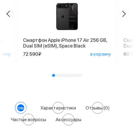
,
Смартфон Apple iPhone 17 Air 256 GB,
Смар
Dual SIM (eSIM), Space Black
Dual
рзину
72 590₽
в корзину
80 
О товаре
Характеристики
Отзывы
(0)
Частые вопросы
Аксессуары