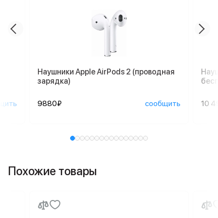
Наушники Apple AirPods 2 (проводная
Науш
зарядка)
бесп
щить
9880₽
сообщить
10 4
Похожие товары