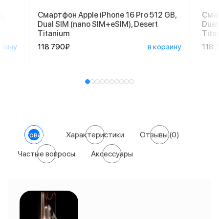
,
Смартфон Apple iPhone 16 Pro 512 GB,
Смар
Dual SIM (nano SIM+eSIM), Desert
Dual
Titanium
Tita
рзину
118 790₽
в корзину
118 
О товаре
Характеристики
Отзывы
(0)
Частые вопросы
Аксессуары