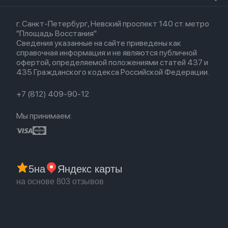
Кредит
Для Apple Watch
AirTag
Airpods 2
Весь каталог
Политика возврата
Airpods (1-е)
г. Санкт-Петербург, Невский проспект 140 ст. метро
Новые поступления
Политика конфиденциальности
EarPods
"Площадь Восстания"
Популярное
Оплата и доставка
Сведения указанные на сайте приведены как
Акции
Партнерская программа
справочная информация и не являются публичной
Гарантия
офертой, определяемой положениями статей 437 и
Обмен и возврат
435 Гражданского кодекса Российской Федерации.
Бонусы
Trade-in
+7 (812) 409-90-12
Мы принимаем:
5
на
Яндекс карты
на основе 803 отзывов