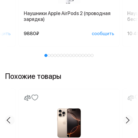
Наушники Apple AirPods 2 (проводная
Науш
зарядка)
бесп
щить
9880₽
сообщить
10 4
Похожие товары