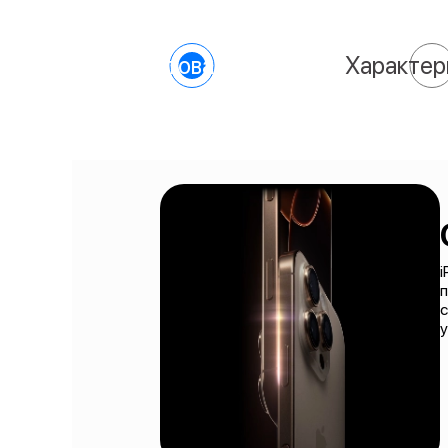
О товаре
Характер
i
с