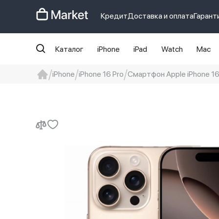
Кредит
Доставка и оплата
Гарант
Каталог
iPhone
iPad
Watch
Mac
iPhone
iPhone 16 Pro
Смартфон Apple iPhone 16 P
iphone
айфон
iPhone 14 pro
Iphon