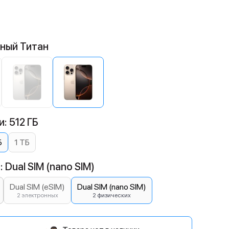
нный Титан
: 512 ГБ
Б
1 ТБ
 Dual SIM (nano SIM)
Dual SIM (eSIM)
Dual SIM (nano SIM)
2 электронных
2 физических