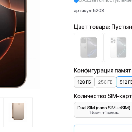
Ожидается поступление
артикул:
5208
Цвет товара: Пусты
Конфигурация памяти
128 ГБ
256 ГБ
512 Г
Количество SIM-карт:
Dual SIM (nano SIM+eSIM)
1 физич. + 1 электр.