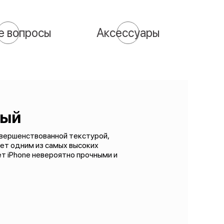
е вопросы
Аксессуары
вый
совершенствованной текстурой,
ет одним из самых высоких
ет iPhone невероятно прочными и