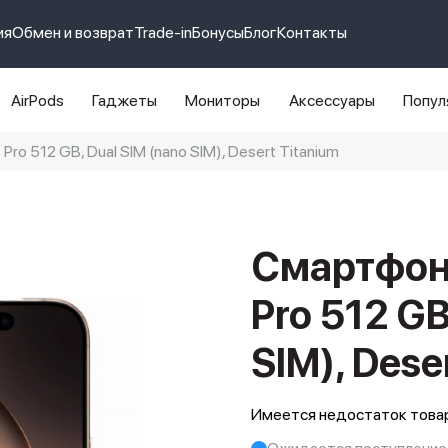
ия
Обмен и возврат
Trade-in
Бонусы
Блог
Контакты
AirPods
Гаджеты
Мониторы
Аксессуары
Попул
ro 512 GB, Dual SIM (nano SIM), Desert Titanium
e 14 pro max
айфон 14
Смартфон 
Pro 512 GB
SIM), Dese
Имеется недостаток товар