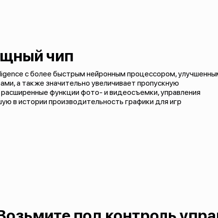
щный чип
elligence с более быстрым нейронным процессором, улучшенны
ми, а также значительно увеличивает пропускную
 расширенные функции фото- и видеосъемки, управления
шую в истории производительность графики для игр
Возьмите под контроль упр