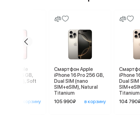
ртфон Apple
Смартфон Apple
Смартфо
ne 17e 256 GB,
iPhone 16 Pro 256 GB,
iPhone 1
 SIM (eSIM), Soft
Dual SIM (nano
Dual SIM
SIM+eSIM), Natural
SIM+eSIM
Titanium
Titanium
90₽
в корзину
105 990₽
в корзину
104 790