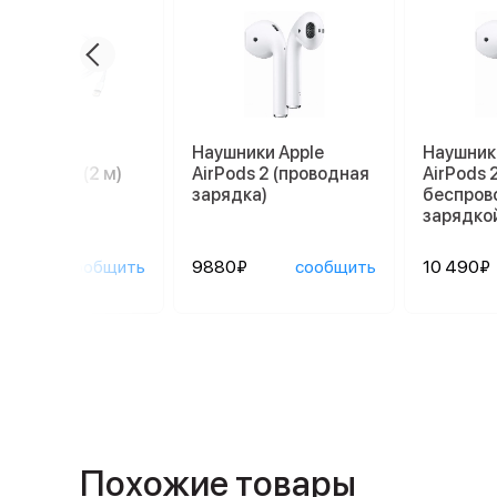
ль Apple
Наушники Apple
Наушник
tning/USB (2 м)
AirPods 2 (проводная
AirPods 2
зарядка)
беспров
зарядко
0₽
сообщить
9880₽
сообщить
10 490₽
Похожие товары