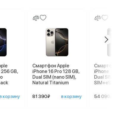
ple
Смартфон Apple
Смартфон Apple
 256 GB,
iPhone 16 Pro 128 GB,
iPhone 17e 256 G
no
Dual SIM (nano SIM),
Dual SIM (nano
lack
Natural Titanium
SIM+eSIM), Black
в корзину
81 390₽
в корзину
54 090₽
в ко