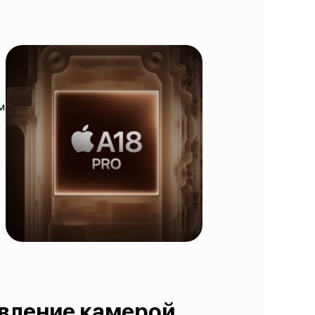
м
авление камерой