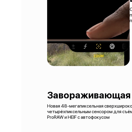
п
Завораживающая 
Новая 48-мегапиксельная сверхшироко
четырёхпиксельным сенсором для съём
ProRAW и HEIF с автофокусом