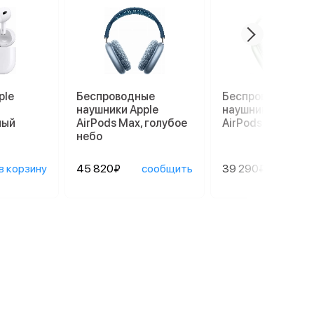
ple
Беспроводные
Беспроводные
наушники Apple
наушники Apple
лый
AirPods Max, голубое
AirPods Max, зел
небо
в корзину
45 820₽
сообщить
39 290₽
сооб