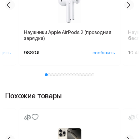
Наушники Apple AirPods 2 (проводная
Науш
зарядка)
бесп
щить
9880₽
сообщить
10 4
Похожие товары