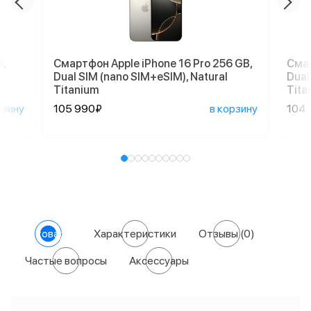
,
Смартфон Apple iPhone 16 Pro 256 GB,
Смар
Dual SIM (nano SIM+eSIM), Natural
Dual
Titanium
Tita
рзину
105 990₽
в корзину
104 
О товаре
Характеристики
Отзывы
(0)
Частые вопросы
Аксессуары