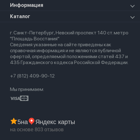
Airpods Pro 2
Apple Watch Series 9
iPad Pro 11 M5 (2025)
Для iPhone
Информация
Apple TV
Airpods Pro
Apple Watch Series 8
Для iPad
HomePod mini
Airpods Max
Apple Watch SE 2022
О магазине
Каталог
Для Macbook
HomePod 2
Airpods 3
Кредит
Для Apple Watch
AirTag
Airpods 2
Весь каталог
Политика возврата
Airpods (1-е)
г. Санкт-Петербург, Невский проспект 140 ст. метро
Новые поступления
Политика конфиденциальности
EarPods
"Площадь Восстания"
Популярное
Оплата и доставка
Сведения указанные на сайте приведены как
Акции
Партнерская программа
справочная информация и не являются публичной
Гарантия
офертой, определяемой положениями статей 437 и
Обмен и возврат
435 Гражданского кодекса Российской Федерации.
Бонусы
Trade-in
+7 (812) 409-90-12
Мы принимаем:
5
на
Яндекс карты
на основе 803 отзывов