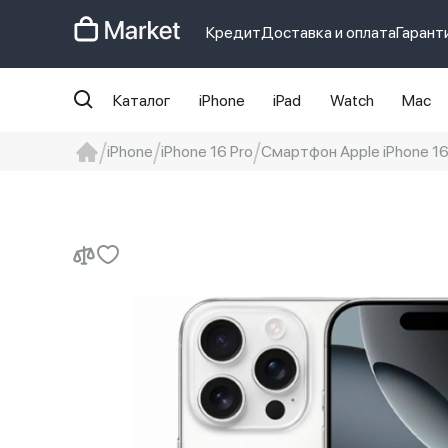
Кредит
Доставка и оплата
Гарант
Каталог
iPhone
iPad
Watch
Mac
iPhone
iPhone 16 Pro
Смартфон Apple iPhone 16 P
iphone
айфон
iPhone 14 pro
Iphon