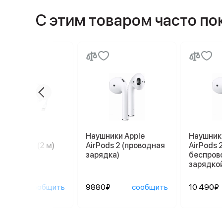
С этим товаром часто п
ль Apple
Наушники Apple
Наушник
tning/USB (2 м)
AirPods 2 (проводная
AirPods 2
зарядка)
беспров
зарядко
0₽
сообщить
9880₽
сообщить
10 490₽