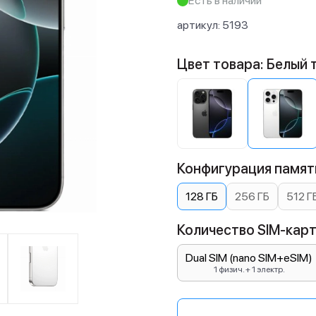
Есть в наличии
артикул:
5193
Цвет товара: Белый 
Конфигурация памяти
128 ГБ
256 ГБ
512 Г
Количество SIM-карт:
Dual SIM (nano SIM+eSIM)
1 физич. + 1 электр.