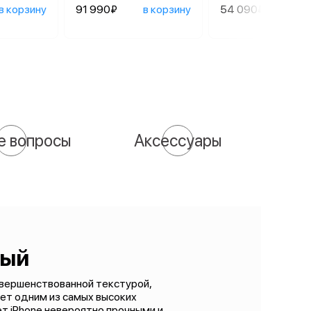
в корзину
91 990₽
в корзину
54 090₽
в ко
е вопросы
Аксессуары
вый
совершенствованной текстурой,
ет одним из самых высоких
ет iPhone невероятно прочными и