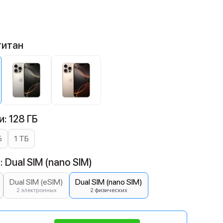
титан
: 128 ГБ
Б
1 ТБ
 Dual SIM (nano SIM)
Dual SIM (eSIM)
Dual SIM (nano SIM)
2 электронных
2 физических