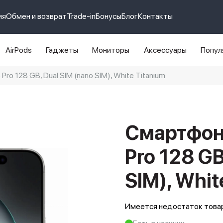
ия
Обмен и возврат
Trade-in
Бонусы
Блог
Контакты
AirPods
Гаджеты
Мониторы
Аксессуары
Попул
ro 128 GB, Dual SIM (nano SIM), White Titanium
e 14 pro max
айфон 14
Смартфон 
Pro 128 GB
SIM), Whit
Имеется недостаток товар