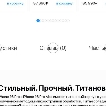
в корзину
87 390₽
в корзину
85 990₽
истики
Отзывы
(0)
Часты
Стильный. Прочный. Титано
Phone 16 Pro и iPhone 16 Pro Max имеют титановый корпус с у
полученной методом микроструйной обработки. Титан облада
оотношений прочности к весу среди всех металлов, что дела