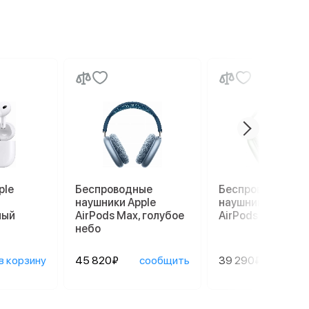
ple
Беспроводные
Беспроводные
наушники Apple
наушники Apple
лый
AirPods Max, голубое
AirPods Max, зел
небо
в корзину
45 820₽
сообщить
39 290₽
сооб