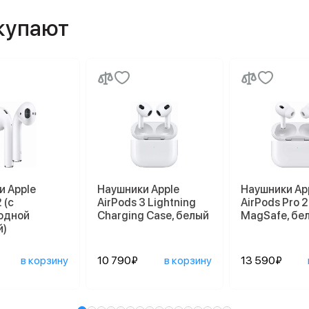
окупают
и Apple
Наушники Apple
Наушники Ap
 (с
AirPods 3 Lightning
AirPods Pro 2
одной
Charging Case, белый
MagSafe, бе
й)
в корзину
10 790₽
в корзину
13 590₽