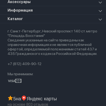
Apple Vision Pro
Аксессуары
Airpods Pro 3
Mac Studio
Apple Watch Ultra
iPad Mini 7 (2024)
Прочая техника
Airpods Pro 2
Apple Watch Series 9
iPad Pro 11 M5 (2025)
Для iPhone
Информация
Apple TV
Airpods Pro
Apple Watch Series 8
Для iPad
HomePod mini
Airpods Max
Apple Watch SE 2022
О магазине
Каталог
Для Macbook
HomePod 2
Airpods 3
Кредит
Для Apple Watch
AirTag
Airpods 2
Весь каталог
Политика возврата
Airpods (1-е)
г. Санкт-Петербург, Невский проспект 140 ст. метро
Новые поступления
Политика конфиденциальности
EarPods
"Площадь Восстания"
Популярное
Оплата и доставка
Сведения указанные на сайте приведены как
Акции
Партнерская программа
справочная информация и не являются публичной
Гарантия
офертой, определяемой положениями статей 437 и
Обмен и возврат
435 Гражданского кодекса Российской Федерации.
Бонусы
Trade-in
+7 (812) 409-90-12
Мы принимаем:
5
на
Яндекс карты
на основе 803 отзывов