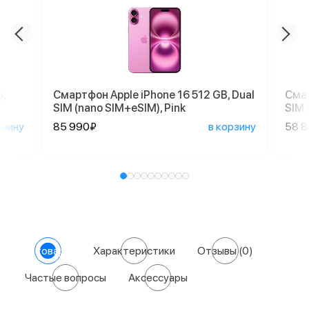
,
Смартфон Apple iPhone 16 512 GB, Dual
Смар
SIM (nano SIM+eSIM), Pink
SIM 
рзину
85 990₽
в корзину
58 
О товаре
Характеристики
Отзывы
(0)
Частые вопросы
Аксессуары