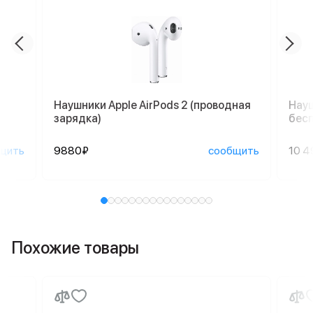
Наушники Apple AirPods 2 (проводная
Науш
зарядка)
бесп
щить
9880₽
сообщить
10 4
Похожие товары