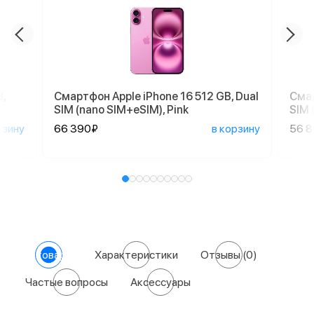
,
Смартфон Apple iPhone 16 512 GB, Dual
Смар
SIM (nano SIM+eSIM), Pink
SIM 
рзину
66 390₽
в корзину
56 
О товаре
Характеристики
Отзывы
(0)
Частые вопросы
Аксессуары