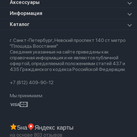
Apple Vision Pro
Аксессуары
Airpods Pro 3
Mac Studio
Apple Watch Ultra
iPad Mini 7 (2024)
Прочая техника
Airpods Pro 2
Apple Watch Series 9
iPad Pro 11 M5 (2025)
Для iPhone
Информация
Apple TV
Airpods Pro
Apple Watch Series 8
Для iPad
HomePod mini
Airpods Max
Apple Watch SE 2022
О магазине
Каталог
Для Macbook
HomePod 2
Airpods 3
Кредит
Для Apple Watch
AirTag
Airpods 2
Весь каталог
Политика возврата
Airpods (1-е)
г. Санкт-Петербург, Невский проспект 140 ст. метро
Новые поступления
Политика конфиденциальности
EarPods
"Площадь Восстания"
Популярное
Оплата и доставка
Сведения указанные на сайте приведены как
Акции
Партнерская программа
справочная информация и не являются публичной
Гарантия
офертой, определяемой положениями статей 437 и
Обмен и возврат
435 Гражданского кодекса Российской Федерации.
Бонусы
Trade-in
+7 (812) 409-90-12
Мы принимаем:
5
на
Яндекс карты
на основе 803 отзывов