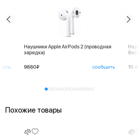
Наушники Apple AirPods 2 (проводная
Науш
зарядка)
бесп
щить
9880₽
сообщить
10 4
Похожие товары