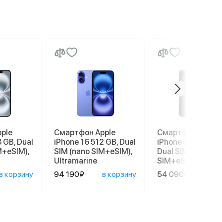
ple
Смартфон Apple
Смартфон Apple
 GB, Dual
iPhone 16 512 GB, Dual
iPhone 17e 256 G
M+eSIM),
SIM (nano SIM+eSIM),
Dual SIM (nano
Ultramarine
SIM+eSIM), Black
в корзину
94 190₽
в корзину
54 090₽
в ко