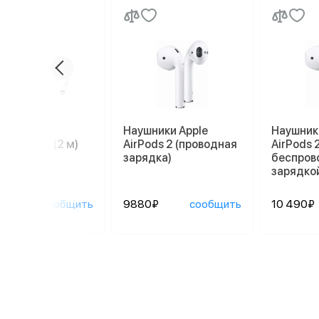
ль Apple
Наушники Apple
Наушник
tning/USB (2 м)
AirPods 2 (проводная
AirPods 2
зарядка)
беспров
зарядко
0₽
сообщить
9880₽
сообщить
10 490₽