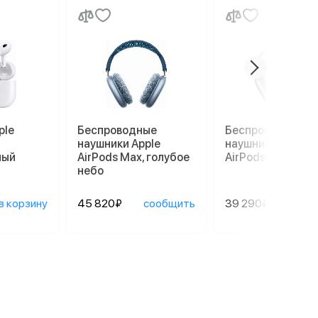
ple
Беспроводные
Беспроводные
наушники Apple
наушники Apple
лый
AirPods Max, голубое
AirPods Max, зел
небо
в корзину
45 820₽
сообщить
39 290₽
сооб