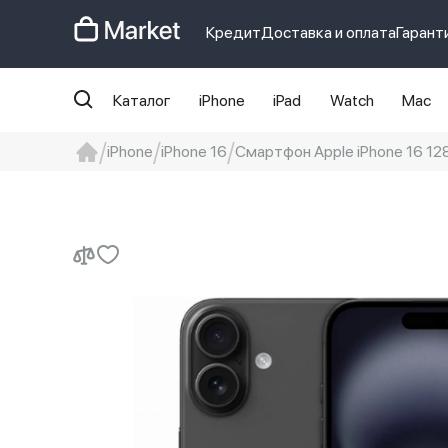
Кредит
Доставка и оплата
Гарант
Каталог
iPhone
iPad
Watch
Mac
iPhone
iPhone 16
Смартфон Apple iPhone 16 128 
iphone
айфон
iPhone 14 pro
Iphon