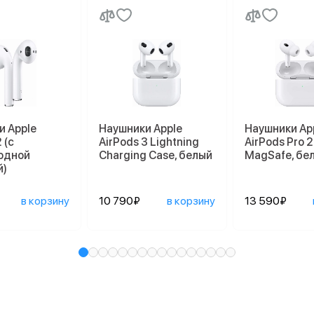
и Apple
Наушники Apple
Наушники Ap
 (с
AirPods 3 Lightning
AirPods Pro 2
одной
Charging Case, белый
MagSafe, бе
й)
в корзину
10 790₽
в корзину
13 590₽