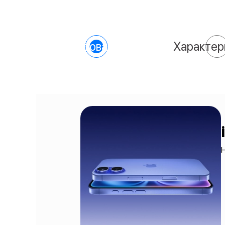
О товаре
Характер
H