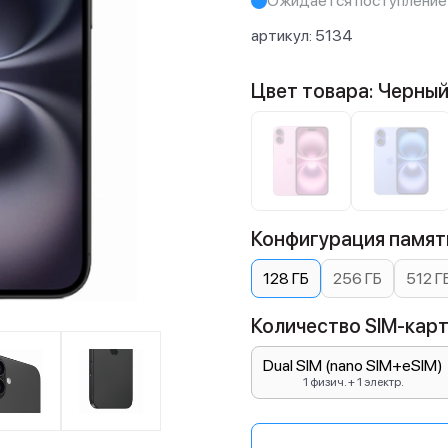
Ожидается поступление
артикул:
5134
Цвет товара: Черны
Конфигурация памяти
128 ГБ
256 ГБ
512 Г
Количество SIM-карт:
Dual SIM (nano SIM+eSIM)
1 физич. + 1 электр.