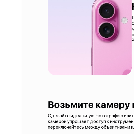
Д
с
с
P
Возьмите камеру 
Сделайте идеальную фотографию или в
камерой упрощает доступ к инструмент
переключайтесь между объективами ил