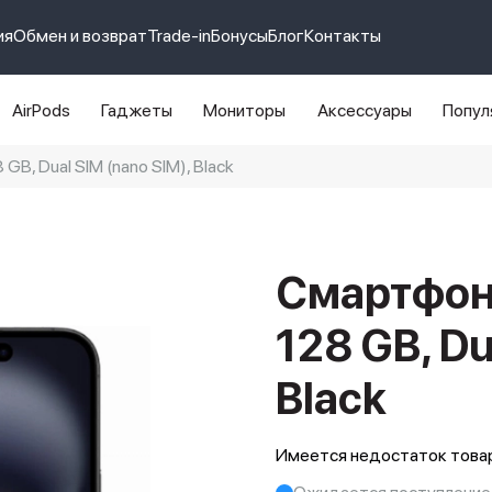
ия
Обмен и возврат
Trade-in
Бонусы
Блог
Контакты
AirPods
Гаджеты
Мониторы
Аксессуары
Попул
GB, Dual SIM (nano SIM), Black
e 14 pro max
айфон 14
Смартфон 
128 GB, Du
Black
Имеется недостаток товар