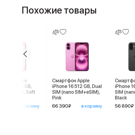
Похожие товары
ртфон Apple
Смартфон Apple
Смартфо
ne 17e 256 GB,
iPhone 16 512 GB, Dual
iPhone 1
 SIM (eSIM), Soft
SIM (nano SIM+eSIM),
SIM (nan
Pink
Black
90₽
в корзину
66 390₽
в корзину
56 890₽