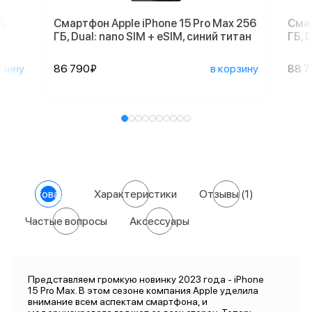
,
Смартфон Apple iPhone 15 Pro Max 256
Смар
ГБ, Dual: nano SIM + eSIM, синий титан
ГБ, 
рзину
86 790₽
в корзину
88 
О товаре
Характеристики
Отзывы
(1)
Частые вопросы
Аксессуары
Представляем громкую новинку 2023 года - iPhone
15 Pro Max. В этом сезоне компания Apple уделила
внимание всем аспектам смартфона, и