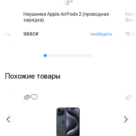
Наушники Apple AirPods 2 (проводная
Науш
зарядка)
бесп
щить
9880₽
сообщить
10 4
Похожие товары