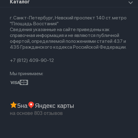
О магазине
Каталог
Для Macbook
HomePod 2
Airpods 3
Кредит
Для Apple Watch
AirTag
Airpods 2
Весь каталог
Политика возврата
Airpods (1-е)
г. Санкт-Петербург, Невский проспект 140 ст. метро
Новые поступления
Политика конфиденциальности
EarPods
"Площадь Восстания"
Популярное
Оплата и доставка
Сведения указанные на сайте приведены как
Акции
Партнерская программа
справочная информация и не являются публичной
Гарантия
офертой, определяемой положениями статей 437 и
Обмен и возврат
435 Гражданского кодекса Российской Федерации.
Бонусы
Trade-in
+7 (812) 409-90-12
Мы принимаем:
5
на
Яндекс карты
на основе 803 отзывов