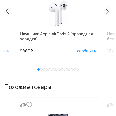
Наушники Apple AirPods 2 (проводная
Науш
зарядка)
бесп
щить
9880₽
сообщить
10 4
Похожие товары