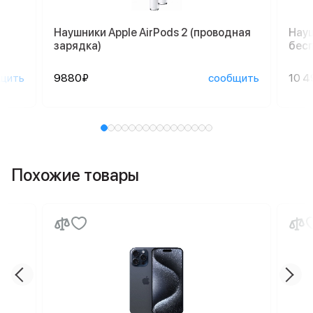
Наушники Apple AirPods 2 (проводная
Науш
зарядка)
бесп
щить
9880₽
сообщить
10 4
Похожие товары