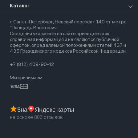
Для iPad
HomePod mini
Airpods Max
Apple Watch SE 2022
О магазине
Каталог
Для Macbook
HomePod 2
Airpods 3
Кредит
Для Apple Watch
AirTag
Airpods 2
Весь каталог
Политика возврата
Airpods (1-е)
г. Санкт-Петербург, Невский проспект 140 ст. метро
Новые поступления
Политика конфиденциальности
EarPods
"Площадь Восстания"
Популярное
Оплата и доставка
Сведения указанные на сайте приведены как
Акции
Партнерская программа
справочная информация и не являются публичной
Гарантия
офертой, определяемой положениями статей 437 и
Обмен и возврат
435 Гражданского кодекса Российской Федерации.
Бонусы
Trade-in
+7 (812) 409-90-12
Мы принимаем:
5
на
Яндекс карты
на основе 803 отзывов