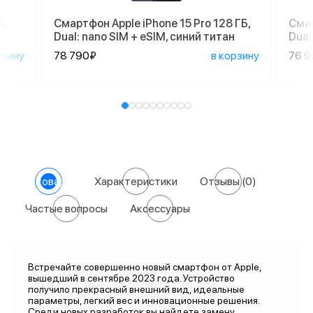
,
Смартфон Apple iPhone 15 Pro 128 ГБ,
Смар
Dual: nano SIM + eSIM, синий титан
Dual
рзину
78 790₽
в корзину
76 
О товаре
Характеристики
Отзывы
(0)
Частые вопросы
Аксессуары
Встречайте совершенно новый смартфон от Apple,
вышедший в сентябре 2023 года. Устройство
получило прекрасный внешний вид, идеальные
параметры, легкий вес и инновационные решения.
Среди новых разработок вы найдете замену