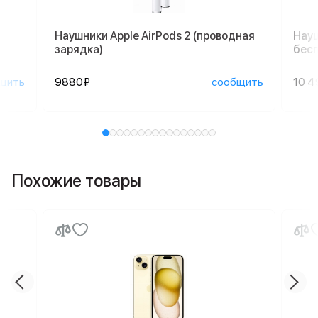
Наушники Apple AirPods 2 (проводная
Науш
зарядка)
бесп
щить
9880₽
сообщить
10 4
Похожие товары