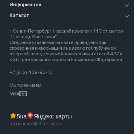
Apple Watch Series 9
iPad Pro 11 M5 (2025)
Для iPhone
Информация
Apple TV
Airpods Pro
Apple Watch Series 8
Для iPad
HomePod mini
Airpods Max
Apple Watch SE 2022
О магазине
Каталог
Для Macbook
HomePod 2
Airpods 3
Кредит
Для Apple Watch
AirTag
Airpods 2
Весь каталог
Политика возврата
Airpods (1-е)
г. Санкт-Петербург, Невский проспект 140 ст. метро
Новые поступления
Политика конфиденциальности
EarPods
"Площадь Восстания"
Популярное
Оплата и доставка
Сведения указанные на сайте приведены как
Акции
Партнерская программа
справочная информация и не являются публичной
Гарантия
офертой, определяемой положениями статей 437 и
Обмен и возврат
435 Гражданского кодекса Российской Федерации.
Бонусы
Trade-in
+7 (812) 409-90-12
Мы принимаем:
5
на
Яндекс карты
на основе 803 отзывов