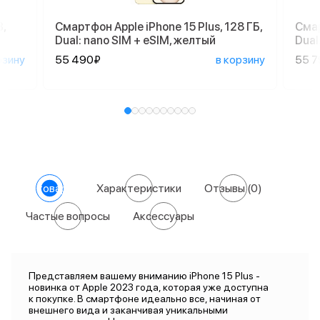
,
Смартфон Apple iPhone 15 Plus, 128 ГБ,
Смар
Dual: nano SIM + eSIM, желтый
Dual
рзину
55 490₽
в корзину
55 
О товаре
Характеристики
Отзывы
(0)
Частые вопросы
Аксессуары
Представляем вашему вниманию iPhone 15 Plus -
новинка от Apple 2023 года, которая уже доступна
к покупке. В смартфоне идеально все, начиная от
внешнего вида и заканчивая уникальными