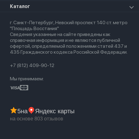
Для iPad
HomePod mini
Airpods Max
Apple Watch SE 2022
О магазине
Каталог
Для Macbook
HomePod 2
Airpods 3
Кредит
Для Apple Watch
AirTag
Airpods 2
Весь каталог
Политика возврата
Airpods (1-е)
г. Санкт-Петербург, Невский проспект 140 ст. метро
Новые поступления
Политика конфиденциальности
EarPods
"Площадь Восстания"
Популярное
Оплата и доставка
Сведения указанные на сайте приведены как
Акции
Партнерская программа
справочная информация и не являются публичной
Гарантия
офертой, определяемой положениями статей 437 и
Обмен и возврат
435 Гражданского кодекса Российской Федерации.
Бонусы
Trade-in
+7 (812) 409-90-12
Мы принимаем:
5
на
Яндекс карты
на основе 803 отзывов