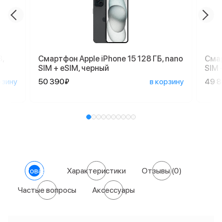
,
Смартфон Apple iPhone 15 128 ГБ, nano
Смар
SIM + eSIM, черный
SIM 
рзину
50 390₽
в корзину
49 
О товаре
Характеристики
Отзывы
(0)
Частые вопросы
Аксессуары