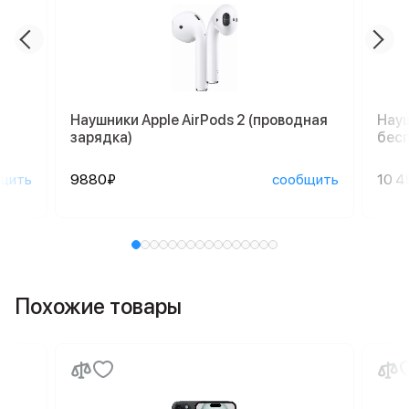
Наушники Apple AirPods 2 (проводная
Науш
зарядка)
бесп
щить
9880₽
сообщить
10 4
Похожие товары