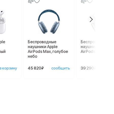
ple
Беспроводные
Беспроводные
наушники Apple
наушники Apple
лый
AirPods Max, голубое
AirPods Max, зел
небо
в корзину
45 820₽
сообщить
39 290₽
сооб