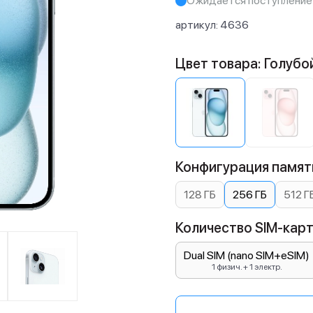
Ожидается поступление
артикул:
4636
Цвет товара: Голубо
Конфигурация памяти
128 ГБ
256 ГБ
512 Г
Количество SIM-карт:
Dual SIM (nano SIM+eSIM)
1 физич. + 1 электр.