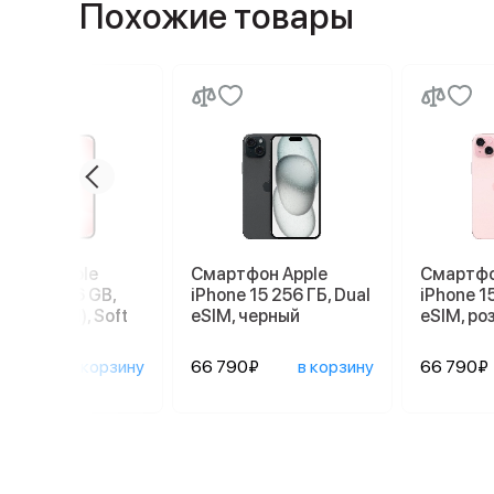
Похожие товары
ртфон Apple
Смартфон Apple
Смартфо
ne 17e 256 GB,
iPhone 15 256 ГБ, Dual
iPhone 15
 SIM (eSIM), Soft
eSIM, черный
eSIM, ро
90₽
в корзину
66 790₽
в корзину
66 790₽