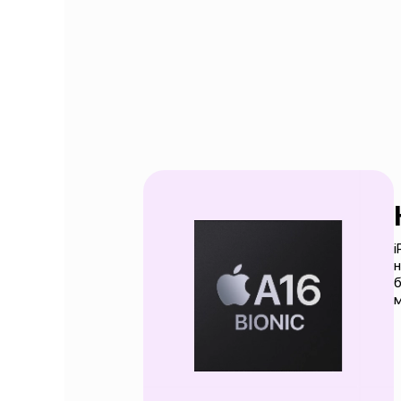
i
н
б