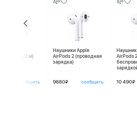
ль Apple
Наушники Apple
Наушник
tning/USB (2 м)
AirPods 2 (проводная
AirPods 2
зарядка)
беспров
зарядко
0₽
сообщить
9880₽
сообщить
10 490₽