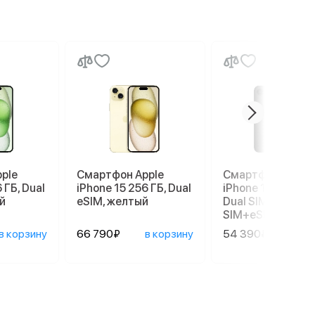
ple
Смартфон Apple
Смартфон Apple
 ГБ, Dual
iPhone 15 256 ГБ, Dual
iPhone 17e 256 G
й
eSIM, желтый
Dual SIM (nano
SIM+eSIM), Black
в корзину
66 790₽
в корзину
54 390₽
в ко