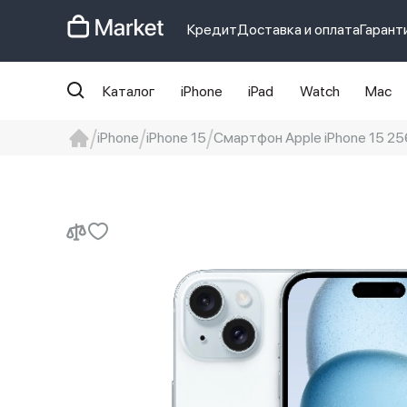
Кредит
Доставка и оплата
Гарант
Каталог
iPhone
iPad
Watch
Mac
iPhone
iPhone 15
Смартфон Apple iPhone 15 256
iphone
айфон
iPhone 14 pro
Iphon