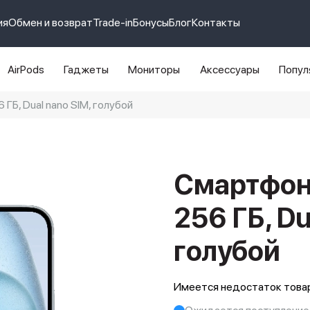
ия
Обмен и возврат
Trade-in
Бонусы
Блог
Контакты
AirPods
Гаджеты
Мониторы
Аксессуары
Попул
 ГБ, Dual nano SIM, голубой
e 14 pro max
айфон 14
Смартфон 
256 ГБ, Du
голубой
Имеется недостаток товар