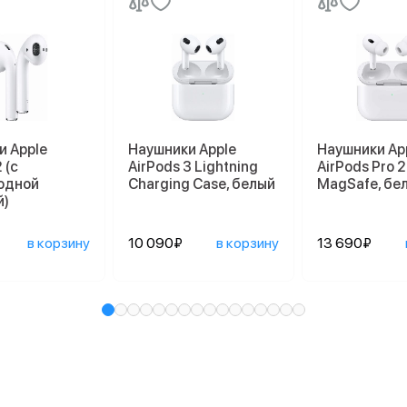
и Apple
Наушники Apple
Наушники Ap
 (с
AirPods 3 Lightning
AirPods Pro 2
одной
Charging Case, белый
MagSafe, бе
й)
в корзину
10 090₽
в корзину
13 690₽