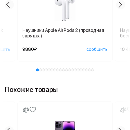
nk
Наушники Apple AirPods 2 (проводная
Науш
зарядка)
бесп
щить
9880₽
сообщить
10 4
Похожие товары