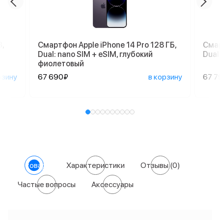
,
Смартфон Apple iPhone 14 Pro 128 ГБ,
Смар
Dual: nano SIM + eSIM, глубокий
Dual
фиолетовый
рзину
67 690₽
в корзину
67 7
О товаре
Характеристики
Отзывы
(0)
Частые вопросы
Аксессуары