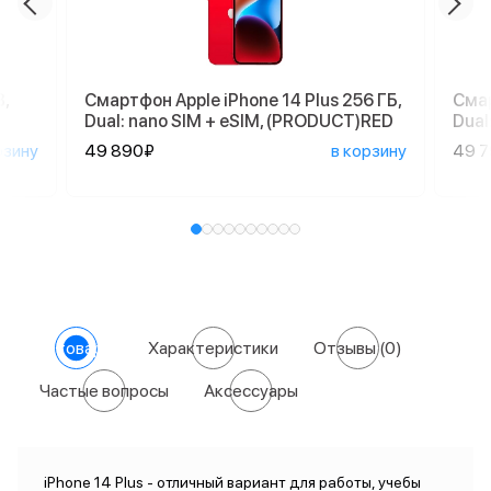
,
Смартфон Apple iPhone 14 Plus 256 ГБ,
Смар
Dual: nano SIM + eSIM, (PRODUCT)RED
Dual
рзину
49 890₽
в корзину
49 
О товаре
Характеристики
Отзывы
(0)
Частые вопросы
Аксессуары
iPhone 14 Plus - отличный вариант для работы, учебы