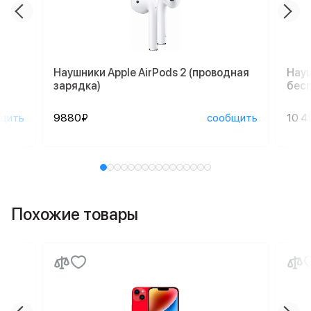
Наушники Apple AirPods 2 (проводная
Науш
зарядка)
бесп
щить
9880₽
сообщить
10 4
Похожие товары