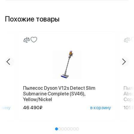
Похожие товары
Пылесос Dyson V12s Detect Slim
Пыле
Submarine Complete (SV46),
Abso
Yellow/Nickel
Cop
рзину
46 490₽
в корзину
101 