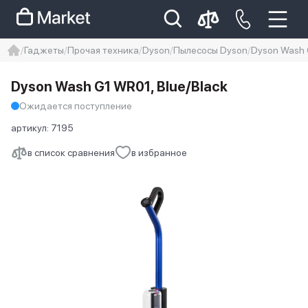
Гаджеты
Прочая техника
Dyson
Пылесосы Dyson
Dyson Wash 
iphone
айфон
iPhone 14 pro
Dyson Wash G1 WR01, Blue/Black
Iphone 14 pro max
айфон 14
Ожидается поступление
артикул:
7195
в список сравнения
в избранное