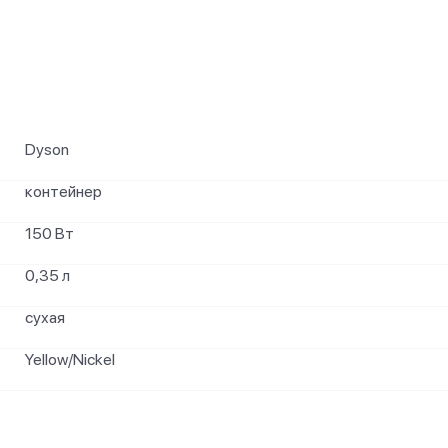
и
Dyson
контейнер
150 Вт
0,35 л
сухая
Yellow/Nickel