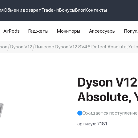
ия
Обмен и возврат
Trade-in
Бонусы
Блог
Контакты
AirPods
Гаджеты
Мониторы
Аксессуары
Попул
son
Dyson V12
Пылесос Dyson V12 SV46 Detect Absolute, Yello
e 14 pro max
айфон 14
Dyson V12
Absolute, 
Ожидается поступление
артикул:
7181