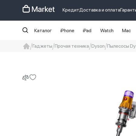
Кредит
Доставка и оплата
Гарант
Каталог
iPhone
iPad
Watch
Mac
Гаджеты
Прочая техника
Dyson
Пылесосы Dy
iphone
айфон
iPhone 14 pro
Iphon