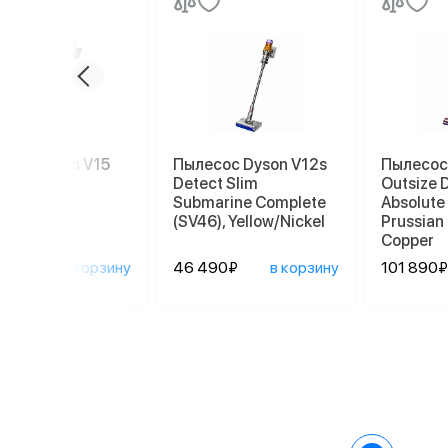
сос Dyson V15
Пылесос Dyson V12s
Пылесос
ct (SV47),
Detect Slim
Outsize 
ow/Nickel
Submarine Complete
Absolute
(SV46), Yellow/Nickel
Prussian
Copper
890₽
в корзину
46 490₽
в корзину
101 890₽