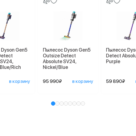
 Dyson Gen5
Пылесос Dyson Gen5
Пылесос Dys
Detect
Outsize Detect
Detect Absol
 SV24,
Absolute SV24,
Purple
 Blue/Rich
Nickel/Blue
в корзину
95 990₽
в корзину
59 890₽