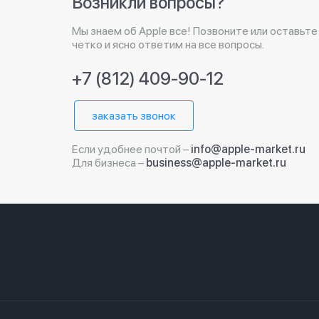
Возникли вопросы?
Мы знаем об Apple все! Позвоните или оставьте
четко и ясно ответим на все вопросы.
+7 (812) 409-90-12
заказать звонок
Если удобнее почтой –
info@apple-market.ru
Для бизнеса –
business@apple-market.ru