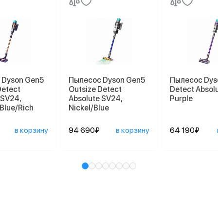
 Dyson Gen5
Пылесос Dyson Gen5
Пылесос Dys
Detect
Outsize Detect
Detect Absol
 SV24,
Absolute SV24,
Purple
 Blue/Rich
Nickel/Blue
в корзину
94 690₽
в корзину
64 190₽