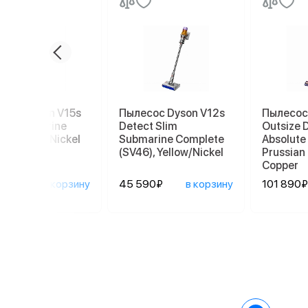
сос Dyson V15s
Пылесос Dyson V12s
Пылесос
ct Submarine
Detect Slim
Outsize 
7), Yellow/Nickel
Submarine Complete
Absolute
(SV46), Yellow/Nickel
Prussian
Copper
390₽
в корзину
45 590₽
в корзину
101 890₽