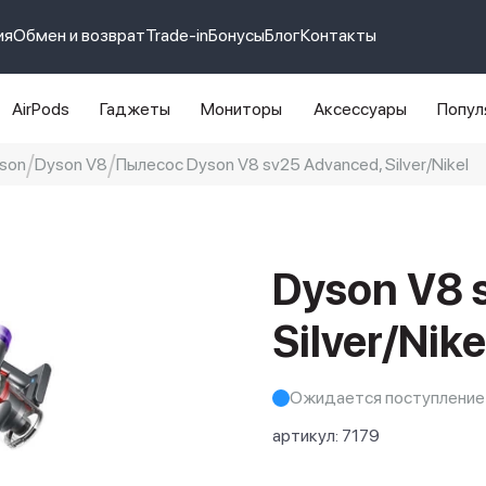
ия
Обмен и возврат
Trade-in
Бонусы
Блог
Контакты
AirPods
Гаджеты
Мониторы
Аксессуары
Попул
son
Dyson V8
Пылесос Dyson V8 sv25 Advanced, Silver/Nikel
e 14 pro max
айфон 14
Dyson V8 
Silver/Nike
Ожидается поступление
артикул:
7179