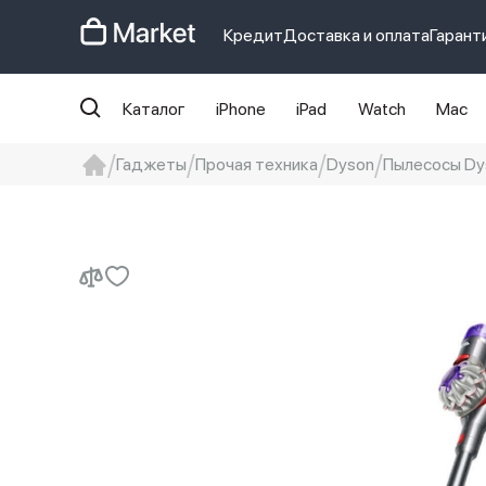
Кредит
Доставка и оплата
Гарант
Каталог
iPhone
iPad
Watch
Mac
Гаджеты
Прочая техника
Dyson
Пылесосы Dy
iphone
айфон
iPhone 14 pro
Iphon