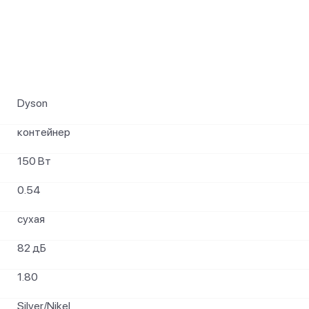
и
Dyson
контейнер
150 Вт
0.54
сухая
82 дБ
1.80
Silver/Nikel