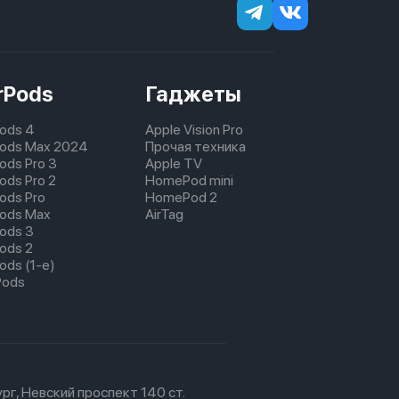
rPods
Гаджеты
Pods 4
Apple Vision Pro
pods Max 2024
Прочая техника
pods Pro 3
Apple TV
ods Pro 2
HomePod mini
pods Pro
HomePod 2
pods Max
AirTag
pods 3
pods 2
ods (1-е)
Pods
рг, Невский проспект 140 ст.