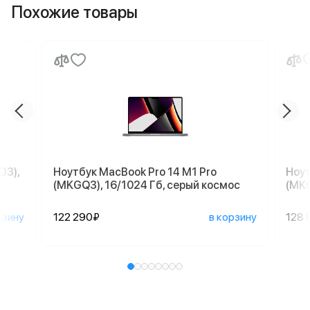
Похожие товары
D3),
Ноутбук MacBook Pro 14 M1 Pro
Ноут
(MKGQ3), 16/1024 Гб, серый космос
(MKG
рзину
122 290₽
в корзину
128 