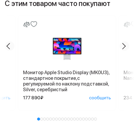
С этим товаром часто покупают
Монитор Apple Studio Display (MK0U3),
Мони
стандартное покрытие,с
Nano
регулируемой по наклону подставкой,
Silver, серебристый
щить
177 890₽
сообщить
234