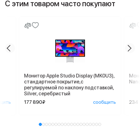
С этим товаром часто покупают
Монитор Apple Studio Display (MK0U3),
Мони
стандартное покрытие,с
Nano
регулируемой по наклону подставкой,
Silver, серебристый
щить
177 890₽
сообщить
234