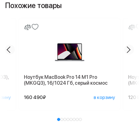
Похожие товары
D3),
Ноутбук MacBook Pro 14 M1 Pro
Ноут
(MKGQ3), 16/1024 Гб, серый космос
(MKG
рзину
160 490₽
в корзину
120 