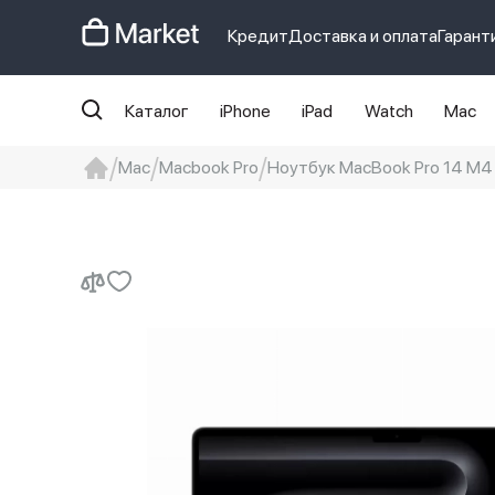
Кредит
Доставка и оплата
Гарант
Каталог
iPhone
iPad
Watch
Mac
Mac
Macbook Pro
Ноутбук MacBook Pro 14 M4 
iphone
айфон
iPhone 14 pro
Iphon