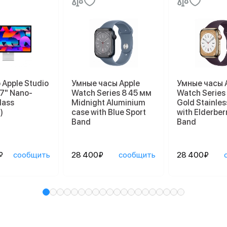
Apple Studio
Умные часы Apple
Умные часы 
27" Nano-
Watch Series 8 45 мм
Watch Series
lass
Midnight Aluminium
Gold Stainles
)
case with Blue Sport
with Elderber
Band
Band
₽
сообщить
28 400₽
сообщить
28 400₽