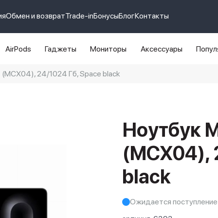
ия
Обмен и возврат
Trade-in
Бонусы
Блог
Контакты
AirPods
Гаджеты
Мониторы
Аксессуары
Попул
 (MCX04), 24/1024 Гб, Space black
e 14 pro max
айфон 14
Ноутбук M
(MCX04), 
black
Ожидается поступление