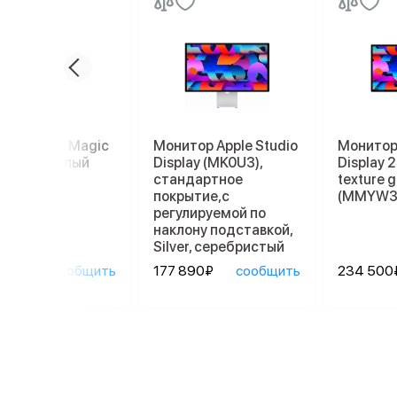
пад Apple Magic
Монитор Apple Studio
Монитор 
kpad 2, белый
Display (MK0U3),
Display 
стандартное
texture g
покрытие,с
(MMYW3
регулируемой по
наклону подставкой,
Silver, серебристый
90₽
сообщить
177 890₽
сообщить
234 500