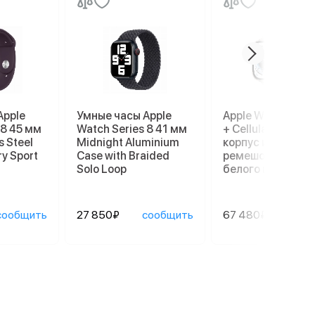
Apple
Умные часы Apple
Apple Watch Ultr
 8 45 мм
Watch Series 8 41 мм
+ Cellular, 49 мм,
s Steel
Midnight Aluminium
корпус из титана
ry Sport
Case with Braided
ремешок Ocean
Solo Loop
белого цвета
сообщить
27 850₽
сообщить
67 480₽
сооб