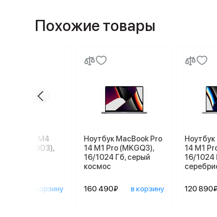
Похожие товары
e Mac mini M4
Ноутбук MacBook Pro
Ноутбук
56 ГБ (MU9D3),
14 M1 Pro (MKGQ3),
14 M1 Pr
r
16/1024 Гб, серый
16/1024 
космос
серебри
090₽
в корзину
160 490₽
в корзину
120 890