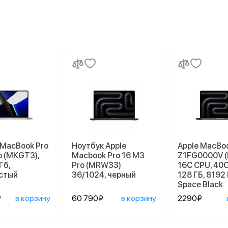
 MacBook Pro
Ноутбук Apple
Apple MacBoo
o (MKGT3),
Macbook Pro 16 M3
Z1FG0000V 
Гб,
Pro (MRW33)
16C CPU, 40C
стый
36/1024, черный
128 ГБ, 8192 
Space Black
₽
в корзину
60 790₽
в корзину
2290₽