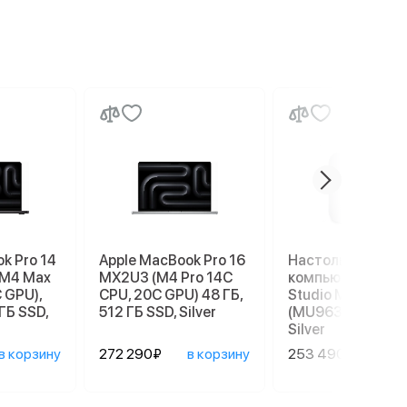
k Pro 14
Apple MacBook Pro 16
Настольный
(M4 Max
MX2U3 (M4 Pro 14C
компьютер Apple
 GPU),
CPU, 20C GPU) 48 ГБ,
Studio M4 Max
ГБ SSD,
512 ГБ SSD, Silver
(MU963), 36/512 
Silver
в корзину
272 290₽
в корзину
253 490₽
в ко