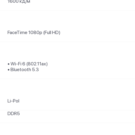
1600 кд/м²
FaceTime 1080p (Full HD)
• Wi-Fi 6 (802.11ax)
• Bluetooth 5.3
Li-Pol
DDR5