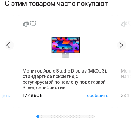
С этим товаром часто покупают
Монитор Apple Studio Display (MK0U3),
Мони
стандартное покрытие,с
Nano
регулируемой по наклону подставкой,
Silver, серебристый
щить
177 890₽
сообщить
234