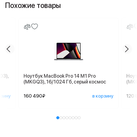
Похожие товары
D3),
Ноутбук MacBook Pro 14 M1 Pro
Ноут
(MKGQ3), 16/1024 Гб, серый космос
(MKG
рзину
160 490₽
в корзину
120 