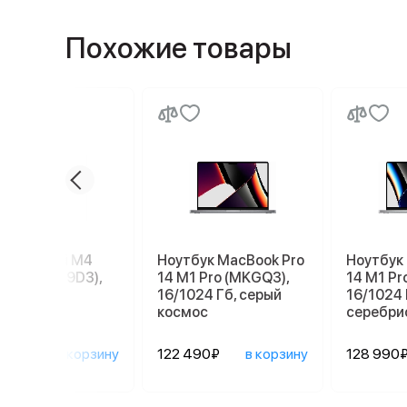
Похожие товары
e Mac mini M4
Ноутбук MacBook Pro
Ноутбук
56 ГБ (MU9D3),
14 M1 Pro (MKGQ3),
14 M1 Pr
r
16/1024 Гб, серый
16/1024 
космос
серебри
890₽
в корзину
122 490₽
в корзину
128 990