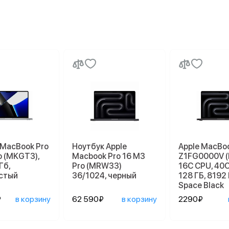
 MacBook Pro
Ноутбук Apple
Apple MacBoo
o (MKGT3),
Macbook Pro 16 M3
Z1FG0000V 
Гб,
Pro (MRW33)
16C CPU, 40C
стый
36/1024, черный
128 ГБ, 8192 
Space Black
₽
в корзину
62 590₽
в корзину
2290₽