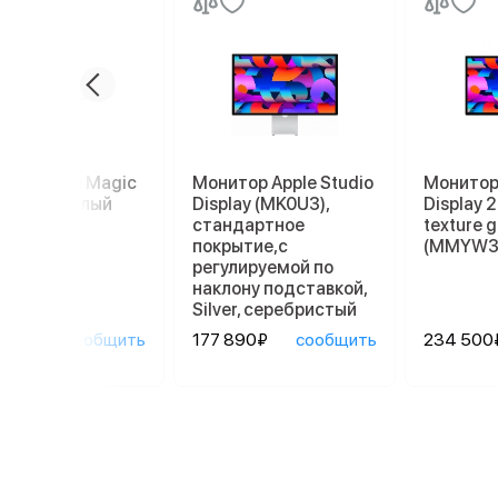
пад Apple Magic
Монитор Apple Studio
Монитор 
kpad 2, белый
Display (MK0U3),
Display 
стандартное
texture g
покрытие,с
(MMYW3
регулируемой по
наклону подставкой,
Silver, серебристый
90₽
сообщить
177 890₽
сообщить
234 500