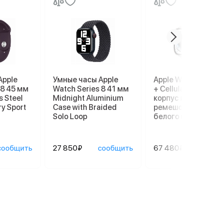
Apple
Умные часы Apple
Apple Watch Ultr
 8 45 мм
Watch Series 8 41 мм
+ Cellular, 49 мм,
s Steel
Midnight Aluminium
корпус из титана
ry Sport
Case with Braided
ремешок Ocean
Solo Loop
белого цвета
сообщить
27 850₽
сообщить
67 480₽
сооб