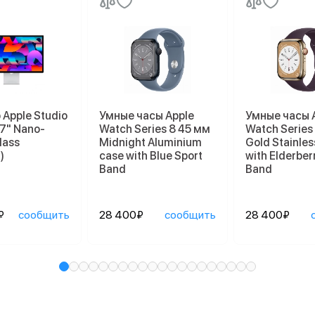
Apple Studio
Умные часы Apple
Умные часы 
27" Nano-
Watch Series 8 45 мм
Watch Series
lass
Midnight Aluminium
Gold Stainles
)
case with Blue Sport
with Elderber
Band
Band
₽
сообщить
28 400₽
сообщить
28 400₽