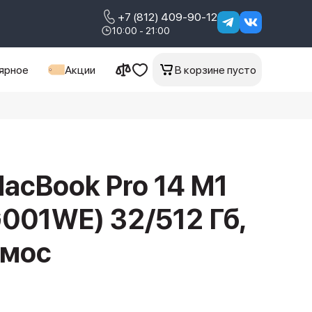
+7 (812) 409-90-12
10:00 - 21:00
ярное
Акции
В корзине пусто
acBook Pro 14 M1
001WE) 32/512 Гб,
смос