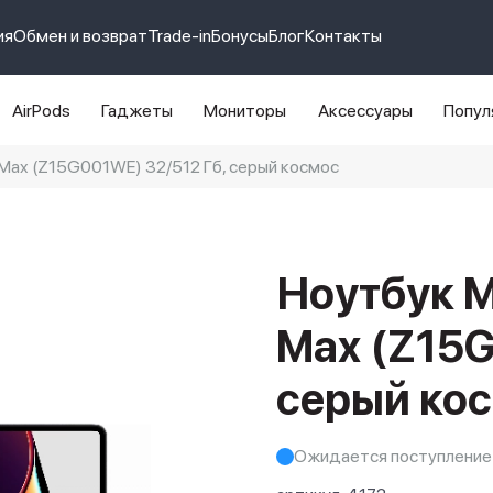
ия
Обмен и возврат
Trade-in
Бонусы
Блог
Контакты
AirPods
Гаджеты
Мониторы
Аксессуары
Попул
Max (Z15G001WE) 32/512 Гб, серый космос
e 14 pro max
айфон 14
Ноутбук M
Max (Z15G
серый ко
Ожидается поступление