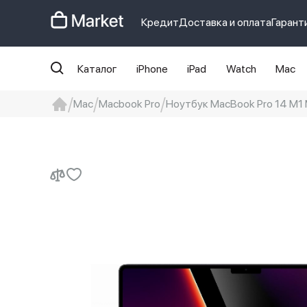
Кредит
Доставка и оплата
Гарант
Каталог
iPhone
iPad
Watch
Mac
Mac
Macbook Pro
Ноутбук MacBook Pro 14 M1 
iphone
айфон
iPhone 14 pro
Iphon