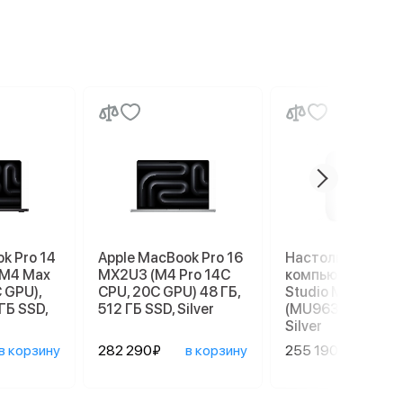
k Pro 14
Apple MacBook Pro 16
Настольный
(M4 Max
MX2U3 (M4 Pro 14C
компьютер Apple
 GPU),
CPU, 20C GPU) 48 ГБ,
Studio M4 Max
ГБ SSD,
512 ГБ SSD, Silver
(MU963), 36/512 
Silver
в корзину
282 290₽
в корзину
255 190₽
в ко