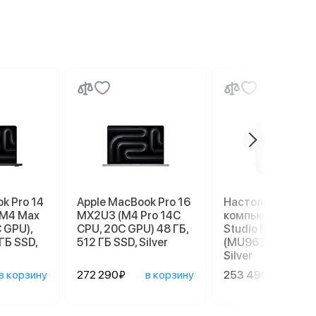
k Pro 14
Apple MacBook Pro 16
Настольный
(M4 Max
MX2U3 (M4 Pro 14C
компьютер Apple
 GPU),
CPU, 20C GPU) 48 ГБ,
Studio M4 Max
ГБ SSD,
512 ГБ SSD, Silver
(MU963), 36/512 
Silver
в корзину
272 290₽
в корзину
253 490₽
в ко