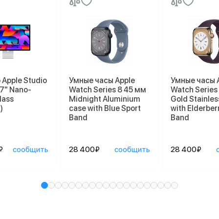
Apple Studio
Умные часы Apple
Умные часы 
27" Nano-
Watch Series 8 45 мм
Watch Series
lass
Midnight Aluminium
Gold Stainles
)
case with Blue Sport
with Elderber
Band
Band
₽
сообщить
28 400₽
сообщить
28 400₽