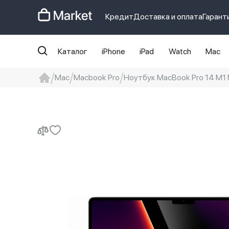
Кредит
Доставка и оплата
Гарант
Каталог
iPhone
iPad
Watch
Mac
Mac
Macbook Pro
Ноутбук MacBook Pro 14 M1 
iphone
айфон
iPhone 14 pro
Iphon