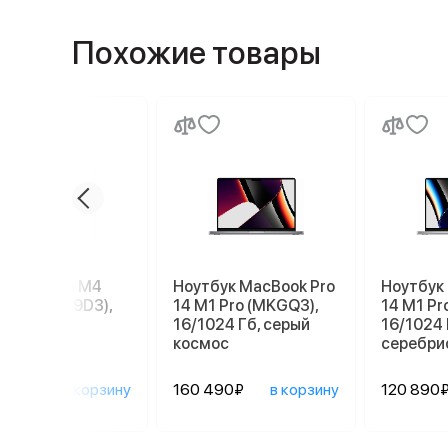
Похожие товары
e Mac mini M4
Ноутбук MacBook Pro
Ноутбук
56 ГБ (MU9D3),
14 M1 Pro (MKGQ3),
14 M1 Pr
r
16/1024 Гб, серый
16/1024 
космос
серебри
090₽
в корзину
160 490₽
в корзину
120 890