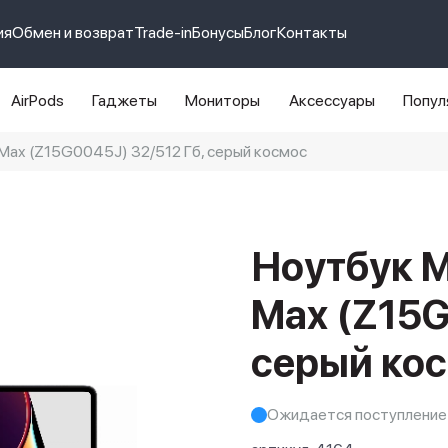
ия
Обмен и возврат
Trade-in
Бонусы
Блог
Контакты
AirPods
Гаджеты
Мониторы
Аксессуары
Попул
Max (Z15G0045J) 32/512 Гб, серый космос
e 14 pro max
айфон 14
Ноутбук M
Max (Z15G
серый ко
Ожидается поступление