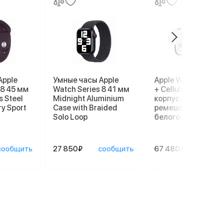
Apple
Умные часы Apple
Apple Watch Ultr
 8 45 мм
Watch Series 8 41 мм
+ Cellular, 49 мм,
s Steel
Midnight Aluminium
корпус из титана
ry Sport
Case with Braided
ремешок Ocean
Solo Loop
белого цвета
сообщить
27 850₽
сообщить
67 480₽
сооб