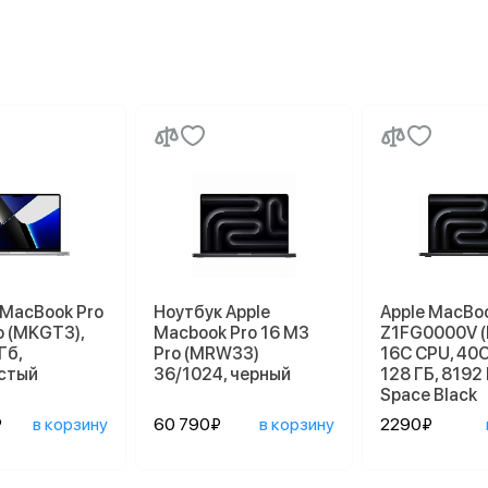
 MacBook Pro
Ноутбук Apple
Apple MacBoo
o (MKGT3),
Macbook Pro 16 M3
Z1FG0000V 
Гб,
Pro (MRW33)
16C CPU, 40C
стый
36/1024, черный
128 ГБ, 8192 
Space Black
₽
в корзину
60 790₽
в корзину
2290₽