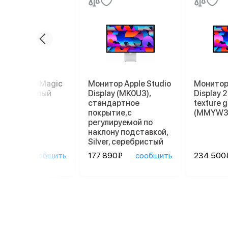
пад Apple Magic
Монитор Apple Studio
Монитор 
kpad 2, белый
Display (MK0U3),
Display 
стандартное
texture g
покрытие,с
(MMYW3
регулируемой по
наклону подставкой,
Silver, серебристый
90₽
сообщить
177 890₽
сообщить
234 500