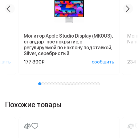
Монитор Apple Studio Display (MK0U3),
Мони
стандартное покрытие,с
Nano
регулируемой по наклону подставкой,
Silver, серебристый
щить
177 890₽
сообщить
234
Похожие товары