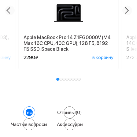
D3),
Apple MacBook Pro 14 Z1FG0000V (M4
Appl
Max 16C CPU, 40C GPU), 128 ГБ, 8192
14C 
ГБ SSD, Space Black
Silve
рзину
2290₽
в корзину
272 
Характеристики
Отзывы
(0)
Частые вопросы
Аксессуары