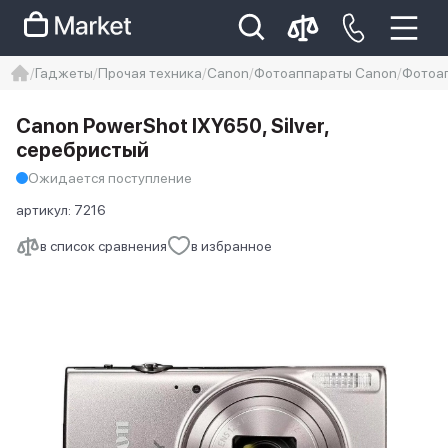
Гаджеты
Прочая техника
Canon
Фотоаппараты Canon
Фотоап
iphone
айфон
iPhone 14 pro
Canon PowerShot IXY650, Silver,
Iphone 14 pro max
айфон 14
серебристый
Ожидается поступление
артикул:
7216
в список сравнения
в избранное