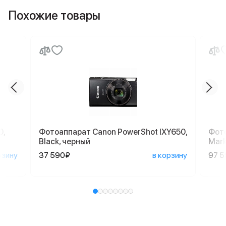
Похожие товары
0,
Фотоаппарат Canon PowerShot IXY650,
Фото
Black, черный
Mark
рзину
37 590₽
в корзину
97 