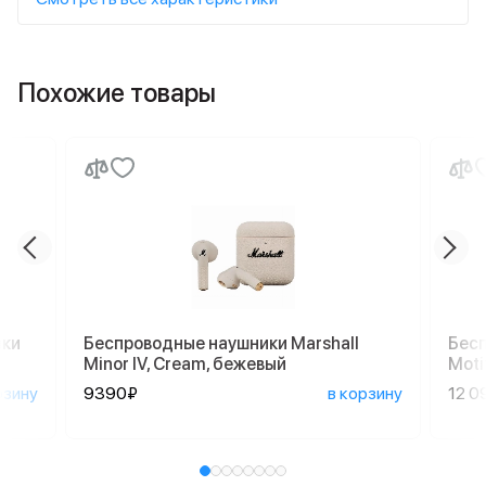
Похожие товары
ики
Беспроводные наушники Marshall
Бесп
Minor IV, Cream, бежевый
Moti
рзину
9390₽
в корзину
12 0