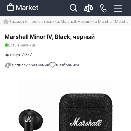
Гаджеты
Прочая техника
Marshall
Наушники Marshall
Marshall
iphone
айфон
iPhone 14 pro
Marshall Minor IV, Black, черный
Iphone 14 pro max
айфон 14
Есть в наличии
артикул:
7077
в список сравнения
в избранное