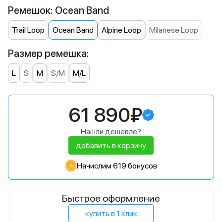
Ремешок: Ocean Band
Trail Loop
Ocean Band
Alpine Loop
Milanese Loop
Размер ремешка:
L
S
M
S/M
M/L
61 890₽
Нашли дешевле?
добавить в корзину
Начислим 619 бонусов
Быстрое оформление
купить в 1 клик