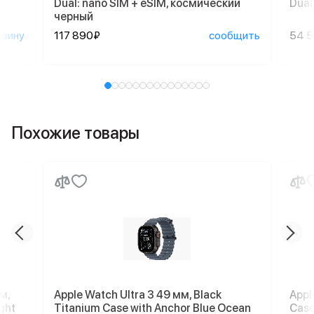
Dual: nano SIM + eSIM, космический
Dual
черный
рзину
117 890₽
сообщить
54 
Похожие товары
м,
Apple Watch Ultra 3 49 мм, Black
Appl
ght
Titanium Case with Anchor Blue Ocean
Case