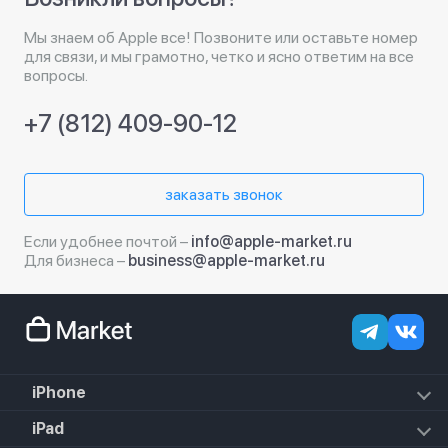
Мы знаем об Apple все! Позвоните или оставьте номер
для связи, и мы грамотно, четко и ясно ответим на все
вопросы.
+7 (812) 409-90-12
заказать звонок
Если удобнее почтой –
info@apple-market.ru
Для бизнеса –
business@apple-market.ru
iPhone
iPhone 17e
iPad
iPhone 17 Pro Max