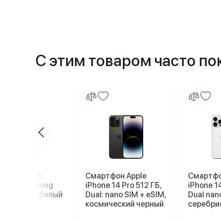
С этим товаром часто п
ники Apple
Смартфон Apple
Смартфо
ods 3 Lightning
iPhone 14 Pro 512 ГБ,
iPhone 14
ging Case, белый
Dual: nano SIM + eSIM,
Dual nan
космический черный
серебри