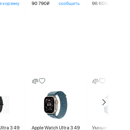
в корзину
90 790₽
сообщить
98 600₽
сооб
ltra 3 49
Apple Watch Ultra 3 49
Умные часы Appl