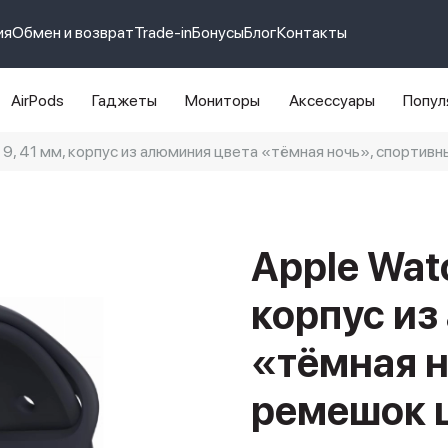
ия
Обмен и возврат
Trade-in
Бонусы
Блог
Контакты
AirPods
Гаджеты
Мониторы
Аксессуары
Попул
s 9, 41 мм, корпус из алюминия цвета «тёмная ночь», спорти
e 14 pro max
айфон 14
Apple Watc
корпус из
«тёмная н
ремешок 