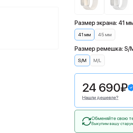
Размер экрана: 41 м
41 мм
45 мм
Размер ремешка: S/
S/M
M/L
24 690₽
Нашли дешевле?
Обменяйте свою тех
Выкупим вашу стару