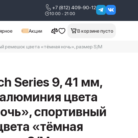
+7 (812) 409-90-12
10:00 - 21:00
ярное
Акции
В корзине пусто
вный ремешок цвета «тёмная ночь», размер S/M
h Series 9, 41 мм,
 алюминия цвета
очь», спортивный
цвета «тёмная