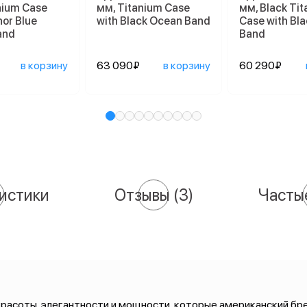
nium Case
мм, Titanium Case
мм, Black Ti
hor Blue
with Black Ocean Band
Case with Bl
and
Band
в корзину
63 090₽
в корзину
60 290₽
истики
Отзывы
(3)
Часты
 красоты, элегантности и мощности, которые американский бр