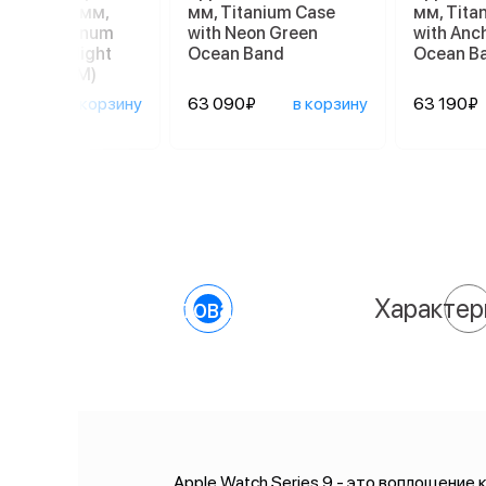
h SE 3 40 мм,
мм, Titanium Case
мм, Tita
light Aluminum
with Neon Green
with Anc
 with Starlight
Ocean Band
Ocean B
t Band (S/M)
90₽
в корзину
63 090₽
в корзину
63 190₽
О товаре
Характер
Apple Watch Series 9 - это воплощение