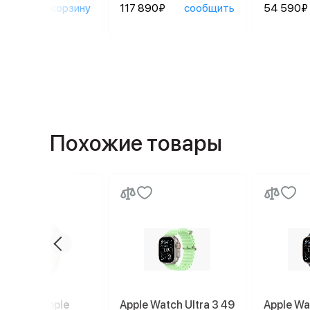
90₽
в корзину
117 890₽
сообщить
54 590₽
Похожие товары
е часы Apple
Apple Watch Ultra 3 49
Apple Wa