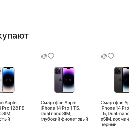
окупают
н Apple
Смартфон Apple
Смартфон Ap
 Pro 128 ГБ,
iPhone 14 Pro 1 ТБ,
iPhone 14 Pr
o SIM,
Dual nano SIM,
ГБ, Dual: nan
стый
глубокий фиолетовый
eSIM, косми
черный