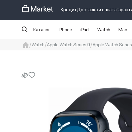
Кредит
Доставка и оплата
Гарант
Каталог
iPhone
iPad
Watch
Mac
Watch
Apple Watch Series 9
Apple Watch Serie
iphone
айфон
iPhone 14 pro
Iphon