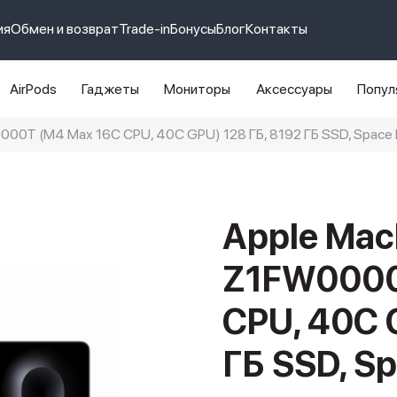
ия
Обмен и возврат
Trade-in
Бонусы
Блог
Контакты
AirPods
Гаджеты
Мониторы
Аксессуары
Попул
000T (M4 Max 16C CPU, 40C GPU) 128 ГБ, 8192 ГБ SSD, Space 
e 14 pro max
айфон 14
Apple Mac
Z1FW0000
CPU, 40C 
ГБ SSD, Sp