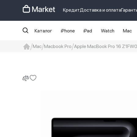
Кредит
Доставка и оплата
Гарант
Каталог
iPhone
iPad
Watch
Mac
Mac
Macbook Pro
Apple MacBook Pro 16 Z1FW0
iphone
айфон
iPhone 14 pro
Iphon