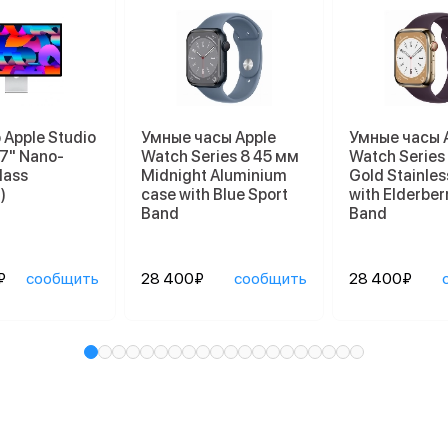
Apple Studio
Умные часы Apple
Умные часы 
27" Nano-
Watch Series 8 45 мм
Watch Series
lass
Midnight Aluminium
Gold Stainles
)
case with Blue Sport
with Elderber
Band
Band
₽
сообщить
28 400₽
сообщить
28 400₽