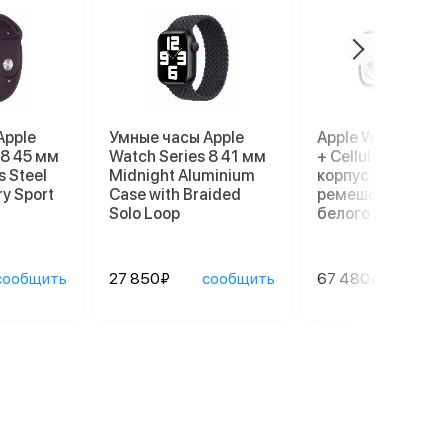
Apple
Умные часы Apple
Apple Watch Ultr
 8 45 мм
Watch Series 8 41 мм
+ Cellular, 49 мм,
s Steel
Midnight Aluminium
корпус из титана
ry Sport
Case with Braided
ремешок Ocean
Solo Loop
белого цвета
сообщить
27 850₽
сообщить
67 480₽
сооб