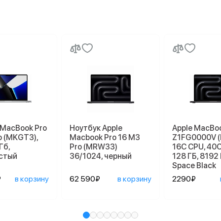
 MacBook Pro
Ноутбук Apple
Apple MacBoo
o (MKGT3),
Macbook Pro 16 M3
Z1FG0000V 
Гб,
Pro (MRW33)
16C CPU, 40C
стый
36/1024, черный
128 ГБ, 8192 
Space Black
₽
в корзину
62 590₽
в корзину
2290₽