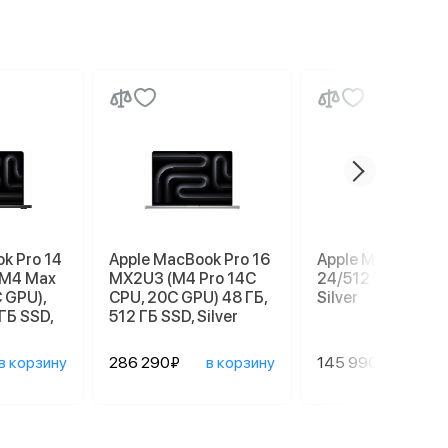
k Pro 14
Apple MacBook Pro 16
Apple Mac mini M
(M4 Max
MX2U3 (M4 Pro 14C
24/512 ТБ (MCX4
 GPU),
CPU, 20C GPU) 48 ГБ,
Silver
ГБ SSD,
512 ГБ SSD, Silver
в корзину
286 290₽
в корзину
145 990₽
в ко