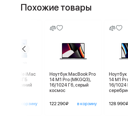
Похожие товары
блок Apple iMac
Ноутбук MacBook Pro
Ноутбук
3 16/1024ГБ
14 M1 Pro (MKGQ3),
14 M1 Pr
L000ER), синий
16/1024 Гб, серый
16/1024 
космос
серебри
590₽
в корзину
122 290₽
в корзину
128 990