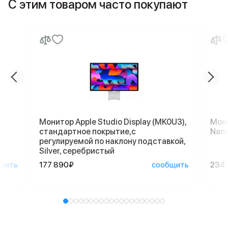
С этим товаром часто покупают
Монитор Apple Studio Display (MK0U3),
Мони
стандартное покрытие,с
Nano
регулируемой по наклону подставкой,
Silver, серебристый
щить
177 890₽
сообщить
234