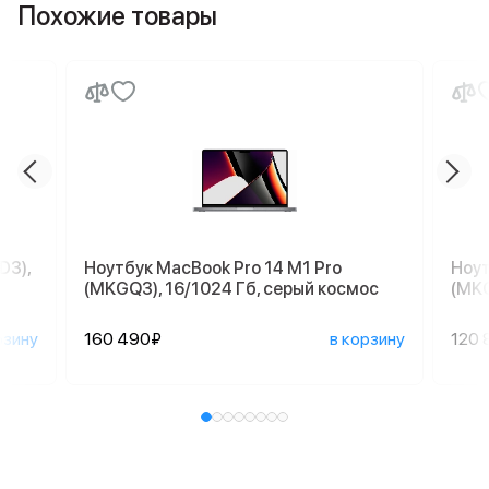
Похожие товары
D3),
Ноутбук MacBook Pro 14 M1 Pro
Ноут
(MKGQ3), 16/1024 Гб, серый космос
(MKG
рзину
160 490₽
в корзину
120 