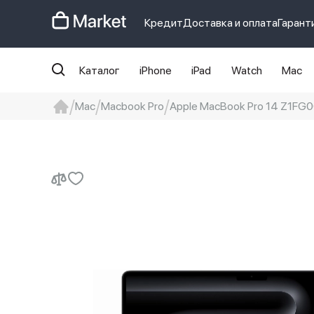
Кредит
Доставка и оплата
Гарант
Каталог
iPhone
iPad
Watch
Mac
Mac
Macbook Pro
Apple MacBook Pro 14 Z1FG00
iphone
айфон
iPhone 14 pro
Iphon