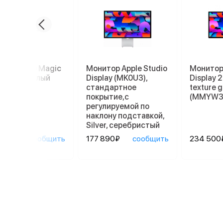
пад Apple Magic
Монитор Apple Studio
Монитор 
kpad 2, белый
Display (MK0U3),
Display 
стандартное
texture g
покрытие,с
(MMYW3
регулируемой по
наклону подставкой,
Silver, серебристый
90₽
сообщить
177 890₽
сообщить
234 500