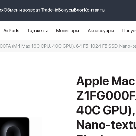
ия
Обмен и возврат
Trade-in
Бонусы
Блог
Контакты
AirPods
Гаджеты
Мониторы
Аксессуары
Попул
0FA (M4 Max 16C CPU, 40C GPU), 64 ГБ, 1024 ГБ SSD, Nano-tex
e 14 pro max
айфон 14
Apple Mac
Z1FG000FA
40C GPU), 
Nano-textu