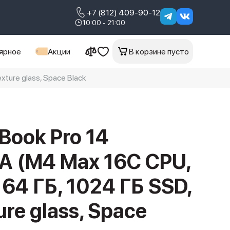
+7 (812) 409-90-12
10:00 - 21:00
ярное
Акции
В корзине пусто
ture glass, Space Black
Book Pro 14
 (M4 Max 16C CPU,
64 ГБ, 1024 ГБ SSD,
re glass, Space