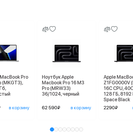
 MacBook Pro
Ноутбук Apple
Apple MacBoo
o (MKGT3),
Macbook Pro 16 M3
Z1FG0000V 
Гб,
Pro (MRW33)
16C CPU, 40C
стый
36/1024, черный
128 ГБ, 8192 
Space Black
₽
в корзину
62 590₽
в корзину
2290₽