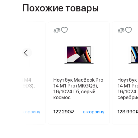
Похожие товары
e Mac mini M4
Ноутбук MacBook Pro
Ноутбук
56 ГБ (MU9D3),
14 M1 Pro (MKGQ3),
14 M1 Pr
r
16/1024 Гб, серый
16/1024 
космос
серебри
90₽
в корзину
122 290₽
в корзину
128 990