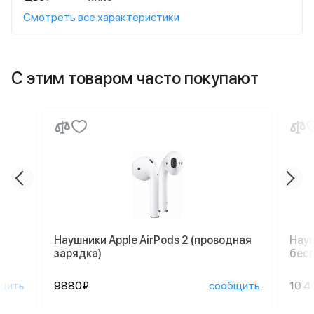
Смотреть все характеристики
С этим товаром часто покупают
Наушники Apple AirPods 2 (проводная
Науш
зарядка)
бесп
щить
9880₽
сообщить
10 4