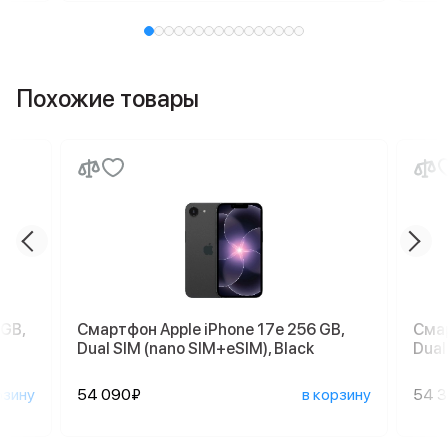
Похожие товары
 GB,
Смартфон Apple iPhone 17e 256 GB,
Смар
Dual SIM (nano SIM+eSIM), Black
Dual
рзину
54 090₽
в корзину
54 