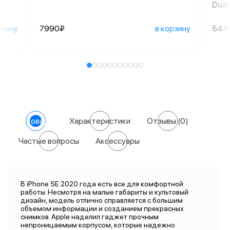
Dual
рзину
7990₽
в корзину
54 
О товаре
Характеристики
Отзывы
(0)
Частые вопросы
Аксессуары
В iPhone SE 2020 года есть все для комфортной
работы. Несмотря на малые габариты и культовый
дизайн, модель отлично справляется с большим
объемом информации и созданием прекрасных
снимков. Apple наделил гаджет прочным
непроницаемым корпусом, которые надежно