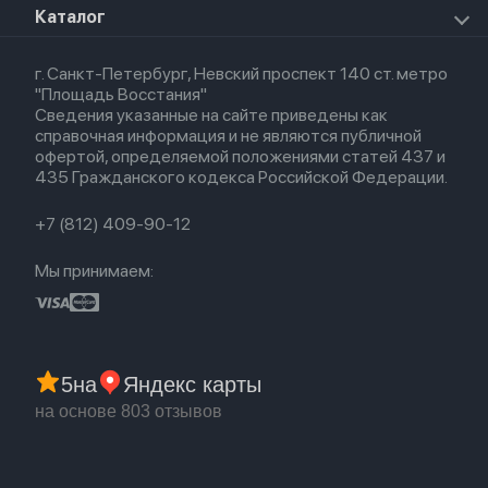
Airpods Max
Apple Watch SE 2022
О магазине
Каталог
Для Macbook
HomePod 2
Airpods 3
Кредит
Для Apple Watch
AirTag
Airpods 2
Весь каталог
Политика возврата
Airpods (1-е)
г. Санкт-Петербург, Невский проспект 140 ст. метро
Новые поступления
Политика конфиденциальности
EarPods
"Площадь Восстания"
Популярное
Оплата и доставка
Сведения указанные на сайте приведены как
Акции
Партнерская программа
справочная информация и не являются публичной
Гарантия
офертой, определяемой положениями статей 437 и
Обмен и возврат
435 Гражданского кодекса Российской Федерации.
Бонусы
Trade-in
+7 (812) 409-90-12
Мы принимаем:
5
на
Яндекс карты
на основе 803 отзывов