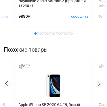
Наушники Apple AirPods 2 (проводная
Науш
зарядка)
бесп
щить
9880₽
сообщить
10 4
Похожие товары
 GB,
Apple iPhone SE 2020 64 ГБ, белый
Смар