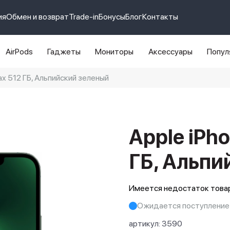
ия
Обмен и возврат
Trade-in
Бонусы
Блог
Контакты
AirPods
Гаджеты
Мониторы
Аксессуары
Попул
ax 512 ГБ, Альпийский зеленый
e 14 pro max
айфон 14
Apple iPho
ГБ, Альпи
Имеется недостаток товар
Ожидается поступление
артикул:
3590