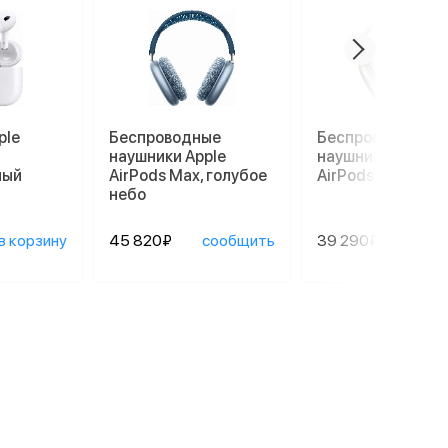
ple
Беспроводные
Беспроводные
наушники Apple
наушники Apple
лый
AirPods Max, голубое
AirPods Max, зел
небо
в корзину
45 820₽
сообщить
39 290₽
сооб