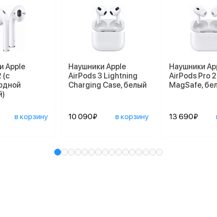
и Apple
Наушники Apple
Наушники Ap
 (с
AirPods 3 Lightning
AirPods Pro 2
одной
Charging Case, белый
MagSafe, бе
й)
в корзину
10 090₽
в корзину
13 690₽