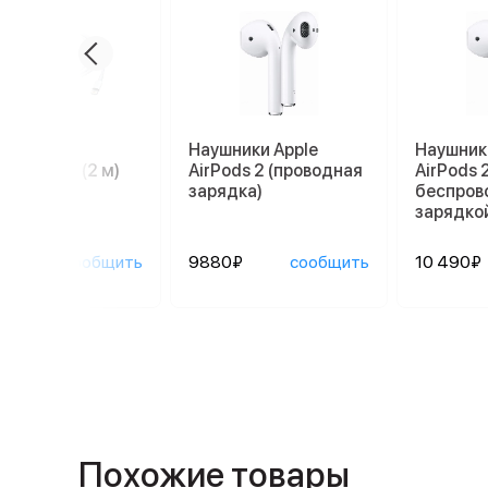
ль Apple
Наушники Apple
Наушник
tning/USB (2 м)
AirPods 2 (проводная
AirPods 2
зарядка)
беспров
зарядко
0₽
сообщить
9880₽
сообщить
10 490₽
Похожие товары