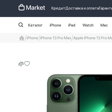
Кредит
Доставка и оплата
Гарант
Каталог
iPhone
iPad
Watch
Mac
iPhone
iPhone 13 Pro Max
Apple iPhone 13 Pro M
iphone
айфон
iPhone 14 pro
Iphon