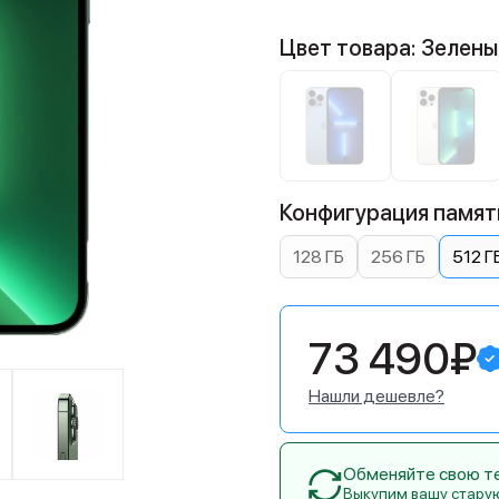
Цвет товара: Зелены
Конфигурация памяти
128 ГБ
256 ГБ
512 Г
73 490₽
Нашли дешевле?
Обменяйте свою тех
Выкупим вашу стару