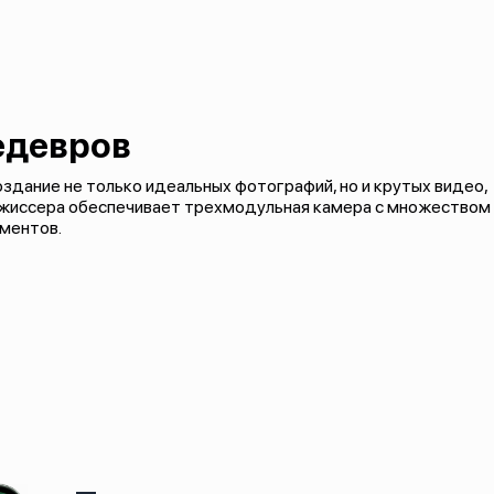
едевров
оздание не только идеальных фотографий, но и крутых видео,
режиссера обеспечивает трехмодульная камера с множеством
оментов.