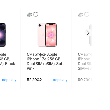
ple
Смартфон Apple
Смартфон Apple
56 GB,
iPhone 17e 256 GB,
iPhone 17 Pro 256
M), Black
Dual SIM (eSIM), Soft
Dual SIM (nano
Pink
SIM+eSIM), Deep 
в корзину
52 290₽
в корзину
99 790₽
в ко