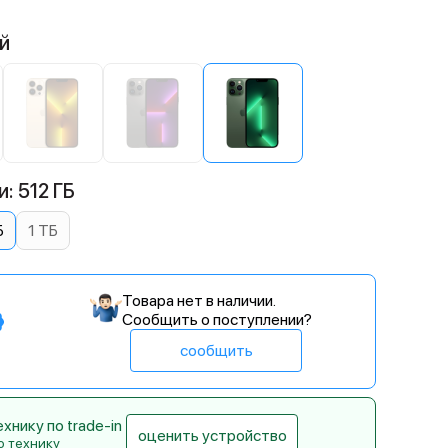
й
: 512 ГБ
Б
1 ТБ
Товара нет в наличии.
Сообщить о поступлении?
сообщить
нику по trade-in
оценить устройство
ю технику