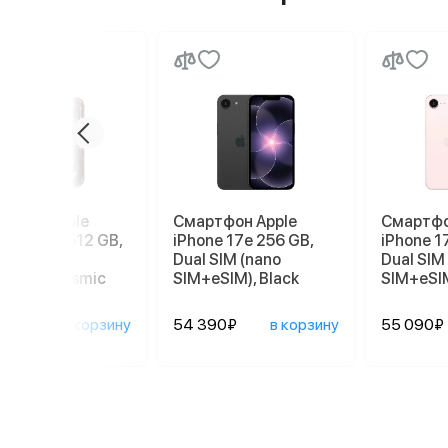
ртфон Apple
Смартфон Apple
Смартфо
ne 17 Pro 512 GB,
iPhone 17e 256 GB,
iPhone 1
 SIM (nano
Dual SIM (nano
Dual SIM
eSIM), Cosmic
SIM+eSIM), Black
SIM+eSIM
nge
590₽
в корзину
54 390₽
в корзину
55 090₽