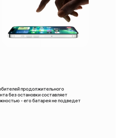
юбителей продолжительного
нта без остановки составляет
жностью - его батарея не подведет