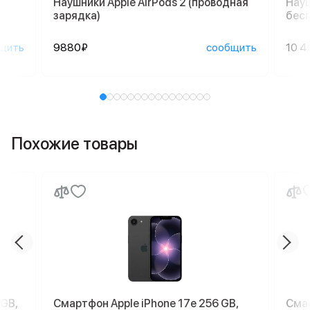
Наушники Apple AirPods 2 (проводная
Науш
зарядка)
бесп
щить
9880₽
сообщить
10 4
Похожие товары
 GB,
Смартфон Apple iPhone 17e 256 GB,
Смар