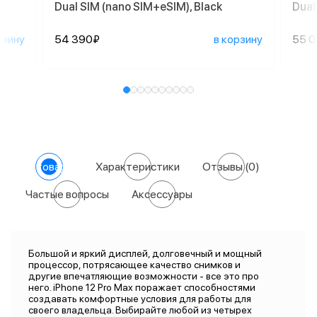
Dual SIM (nano SIM+eSIM), Black
Dual
рзину
54 390₽
в корзину
55 
О товаре
Характеристики
Отзывы
(0)
Частые вопросы
Аксессуары
Большой и яркий дисплей, долговечный и мощный
процессор, потрясающее качество снимков и
другие впечатляющие возможности - все это про
него. iPhone 12 Pro Max поражает способностями
создавать комфортные условия для работы для
своего владельца. Выбирайте любой из четырех