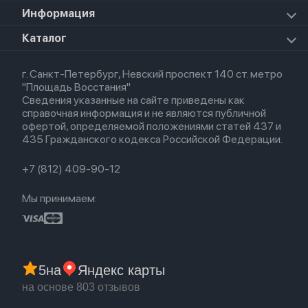
Прочая техника
Airpods Pro 2
Apple Watch Series 9
iPad Pro 11 M5 (2025)
Для iPhone
Информация
Apple TV
Airpods Pro
Apple Watch Series 8
Для iPad
HomePod mini
Airpods Max
Apple Watch SE 2022
О магазине
Каталог
Для Macbook
HomePod 2
Airpods 3
Кредит
Для Apple Watch
AirTag
Airpods 2
Весь каталог
Политика возврата
Airpods (1-е)
г. Санкт-Петербург, Невский проспект 140 ст. метро
Новые поступления
Политика конфиденциальности
EarPods
"Площадь Восстания"
Популярное
Оплата и доставка
Сведения указанные на сайте приведены как
Акции
Партнерская программа
справочная информация и не являются публичной
Гарантия
офертой, определяемой положениями статей 437 и
Обмен и возврат
435 Гражданского кодекса Российской Федерации.
Бонусы
Trade-in
+7 (812) 409-90-12
Мы принимаем:
5
на
Яндекс карты
на основе 803 отзывов