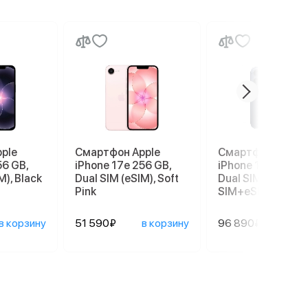
ple
Смартфон Apple
Смартфон Apple
56 GB,
iPhone 17e 256 GB,
iPhone 17 Pro 256
M), Black
Dual SIM (eSIM), Soft
Dual SIM (nano
Pink
SIM+eSIM), Deep 
в корзину
51 590₽
в корзину
96 890₽
в ко