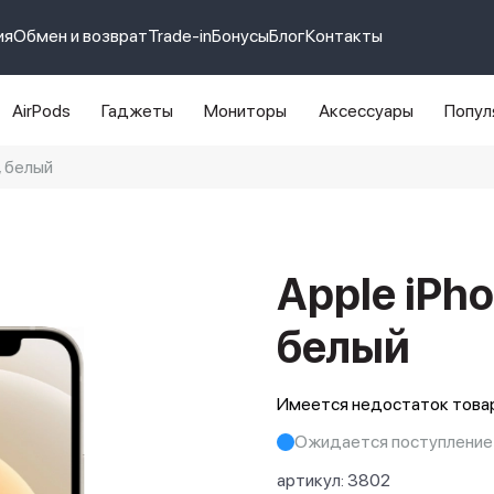
ия
Обмен и возврат
Trade-in
Бонусы
Блог
Контакты
AirPods
Гаджеты
Мониторы
Аксессуары
Попул
, белый
e 14 pro max
айфон 14
Apple iPho
белый
Имеется недостаток товар
Ожидается поступление
артикул:
3802