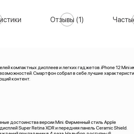
истики
Отзывы
(1)
Часты
ей компактных дисплеев и легких гаджетов. iPhone 12 Mini и
 возможностей. Смартфон собрал в себе лучшие характерист
ющий контент.
авные достоинства версии Mini. Фирменный стиль Apple
исплей Super Retina XDR и передняя панель Ceramic Shield.
ждений при падении в 4 раза. На выбор доступны 6