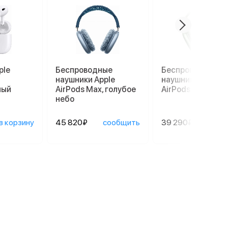
ple
Беспроводные
Беспроводные
наушники Apple
наушники Apple
лый
AirPods Max, голубое
AirPods Max, зел
небо
в корзину
45 820₽
сообщить
39 290₽
сооб