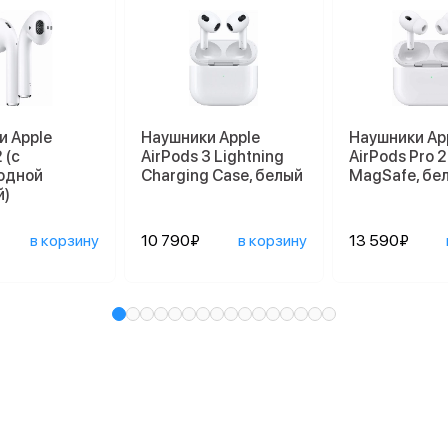
и Apple
Наушники Apple
Наушники Ap
 (с
AirPods 3 Lightning
AirPods Pro 2
одной
Charging Case, белый
MagSafe, бе
й)
в корзину
10 790₽
в корзину
13 590₽