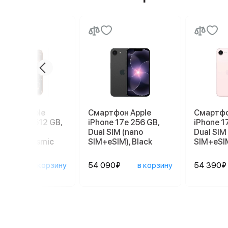
ртфон Apple
Смартфон Apple
Смартфо
ne 17 Pro 512 GB,
iPhone 17e 256 GB,
iPhone 1
 SIM (nano
Dual SIM (nano
Dual SIM
eSIM), Cosmic
SIM+eSIM), Black
SIM+eSIM
nge
690₽
в корзину
54 090₽
в корзину
54 390₽