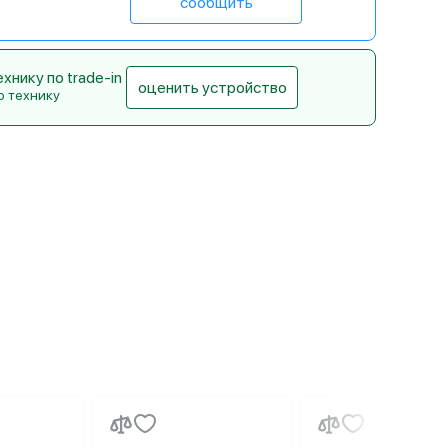
сообщить
нику по trade-in
оценить устройство
ю технику