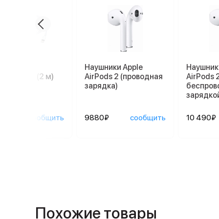
ль Apple
Наушники Apple
Наушник
tning/USB (2 м)
AirPods 2 (проводная
AirPods 2
зарядка)
беспров
зарядко
0₽
сообщить
9880₽
сообщить
10 490₽
Похожие товары