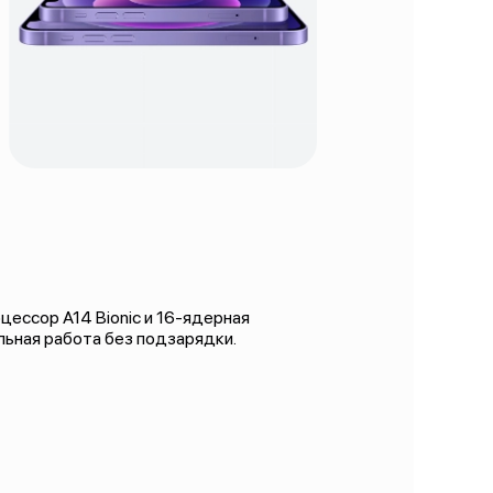
ессор A14 Bionic и 16-ядерная
ельная работа без подзарядки.