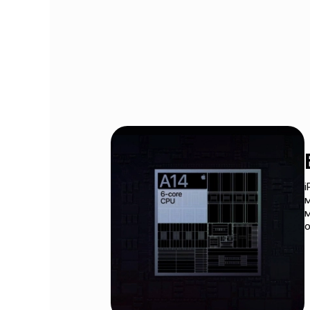
i
м
о