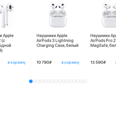
и Apple
Наушники Apple
Наушники Ap
 (с
AirPods 3 Lightning
AirPods Pro 2
одной
Charging Case, белый
MagSafe, бе
й)
в корзину
10 790₽
в корзину
13 590₽