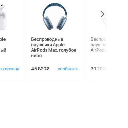
ple
Беспроводные
Беспроводные
наушники Apple
наушники Apple
лый
AirPods Max, голубое
AirPods Max, зел
небо
в корзину
45 820₽
сообщить
39 290₽
сооб