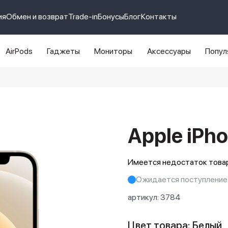
ия
Обмен и возврат
Trade-in
Бонусы
Блог
Контакты
AirPods
Гаджеты
Мониторы
Аксессуары
Попул
e 14 pro max
айфон 14
Apple iPho
Имеется недостаток товар
Ожидается поступление
артикул:
3784
Цвет товара: Белый