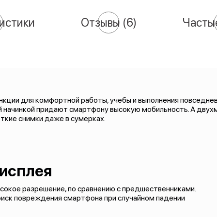
истики
Отзывы
(6)
Часты
кции для комфортной работы, учебы и выполнения повседневн
й начинкой придают смартфону высокую мобильность. А двух
ткие снимки даже в сумерках.
исплея
сокое разрешение, по сравнению с предшественниками.
й риск повреждения смартфона при случайном падении