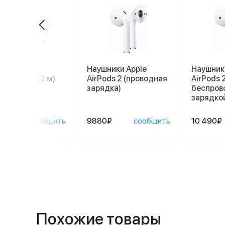
ль Apple
Наушники Apple
Наушник
tning/USB (2 м)
AirPods 2 (проводная
AirPods 2
зарядка)
беспров
зарядко
0₽
сообщить
9880₽
сообщить
10 490₽
Похожие товары